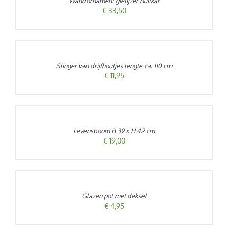
Wandornament gietijzer huifkar
DETAILS
€
33,50
TOEVOEGEN
AAN
WINKELWAGEN
/
Slinger van drijfhoutjes lengte ca. 110 cm
DETAILS
€
11,95
TOEVOEGEN
AAN
WINKELWAGEN
/
Levensboom B 39 x H 42 cm
DETAILS
€
19,00
TOEVOEGEN
AAN
WINKELWAGEN
/
Glazen pot met deksel
DETAILS
€
4,95
TOEVOEGEN