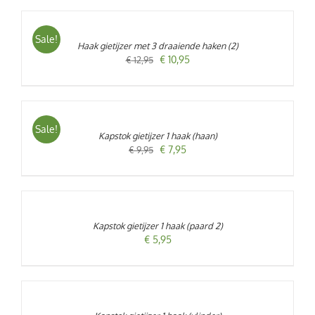
AAN
€ 9,95.
€ 8,95.
WINKELWAGEN
/
Sale!
Haak gietijzer met 3 draaiende haken (2)
DETAILS
Oorspronkelijke
Huidige
€
10,95
€
12,95
prijs
prijs
TOEVOEGEN
was:
is:
AAN
€ 12,95.
€ 10,95.
WINKELWAGEN
/
Sale!
Kapstok gietijzer 1 haak (haan)
DETAILS
Oorspronkelijke
Huidige
€
7,95
€
9,95
prijs
prijs
TOEVOEGEN
was:
is:
AAN
€ 9,95.
€ 7,95.
WINKELWAGEN
/
Kapstok gietijzer 1 haak (paard 2)
DETAILS
€
5,95
TOEVOEGEN
AAN
WINKELWAGEN
/