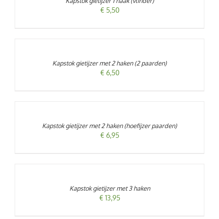
Kapstok gietijzer 1 haak (vlinder)
DETAILS
€
5,50
TOEVOEGEN
AAN
WINKELWAGEN
/
Kapstok gietijzer met 2 haken (2 paarden)
DETAILS
€
6,50
TOEVOEGEN
AAN
WINKELWAGEN
/
Kapstok gietijzer met 2 haken (hoefijzer paarden)
DETAILS
€
6,95
TOEVOEGEN
AAN
WINKELWAGEN
/
Kapstok gietijzer met 3 haken
DETAILS
€
13,95
TOEVOEGEN