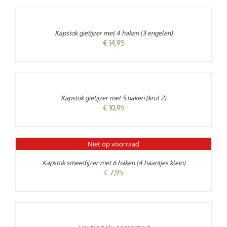
AAN
WINKELWAGEN
/
Kapstok gietijzer met 4 haken (3 engelen)
DETAILS
€
14,95
TOEVOEGEN
AAN
WINKELWAGEN
/
Kapstok gietijzer met 5 haken (krul 2)
DETAILS
€
10,95
Niet op voorraad
DETAILS
Kapstok smeedijzer met 6 haken (4 haantjes klein)
€
7,95
TOEVOEGEN
AAN
WINKELWAGEN
/