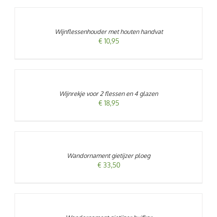
AAN
WINKELWAGEN
/
Wijnflessenhouder met houten handvat
DETAILS
€
10,95
TOEVOEGEN
AAN
WINKELWAGEN
/
Wijnrekje voor 2 flessen en 4 glazen
DETAILS
€
18,95
TOEVOEGEN
AAN
WINKELWAGEN
/
Wandornament gietijzer ploeg
DETAILS
€
33,50
TOEVOEGEN
AAN
WINKELWAGEN
/