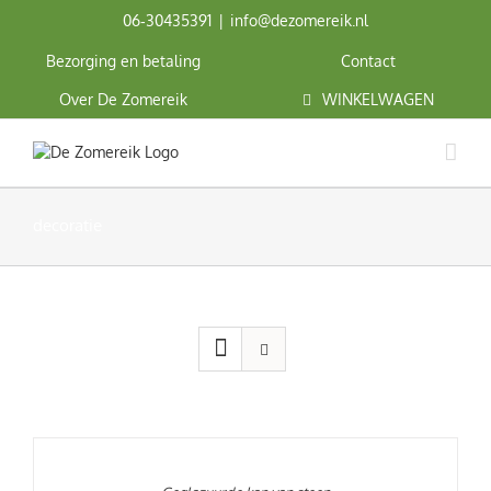
Ga
06‑30435391
|
info@dezomereik.nl
naar
inhoud
Bezorging en betaling
Contact
Over De Zomereik
WINKELWAGEN
decoratie
TOEVOEGEN
AAN
WINKELWAGEN
/