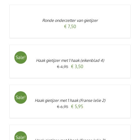
AAN
WINKELWAGEN
/
Ronde onderzetter van gietijzer
DETAILS
€
7,50
TOEVOEGEN
AAN
WINKELWAGEN
/
Sale!
Haak gietijzer met 1 haak (eikenblad 4)
DETAILS
Oorspronkelijke
Huidige
€
3,50
€
4,95
prijs
prijs
TOEVOEGEN
was:
is:
AAN
€ 4,95.
€ 3,50.
WINKELWAGEN
/
Sale!
Haak gietijzer met 1 haak (Franse lelie 2)
DETAILS
Oorspronkelijke
Huidige
€
5,95
€
6,95
prijs
prijs
TOEVOEGEN
was:
is:
AAN
€ 6,95.
€ 5,95.
WINKELWAGEN
/
Sale!