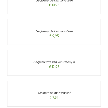
Geglazuurde kan van steen
DETAILS
€
10,95
TOEVOEGEN
AAN
WINKELWAGEN
/
Geglazuurde kan van steen
DETAILS
€
9,95
TOEVOEGEN
AAN
WINKELWAGEN
/
Geglazuurde kan van steen (3)
DETAILS
€
12,95
TOEVOEGEN
AAN
WINKELWAGEN
/
Metalen uil met schroef
DETAILS
€
7,95
TOEVOEGEN