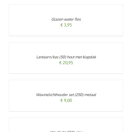
AAN
WINKELWAGEN
/
Glazen water fles
DETAILS
€
3,95
TOEVOEGEN
AAN
WINKELWAGEN
/
Lantaarn/kas (50) hout met klapdak
DETAILS
€
20,95
TOEVOEGEN
AAN
WINKELWAGEN
/
Waxinelichthouder set (250) metaal
DETAILS
€
9,00
TOEVOEGEN
AAN
WINKELWAGEN
/