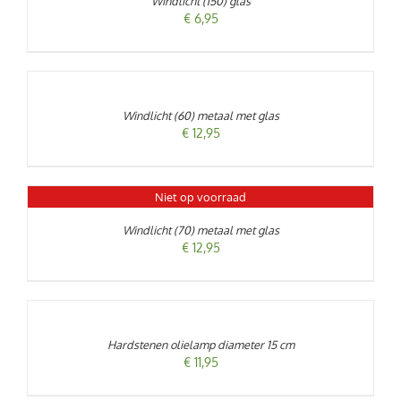
Windlicht (150) glas
DETAILS
€
6,95
TOEVOEGEN
AAN
WINKELWAGEN
/
Windlicht (60) metaal met glas
DETAILS
€
12,95
Niet op voorraad
DETAILS
Windlicht (70) metaal met glas
€
12,95
TOEVOEGEN
AAN
WINKELWAGEN
/
Hardstenen olielamp diameter 15 cm
DETAILS
€
11,95
TOEVOEGEN