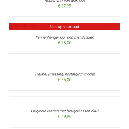
Houten bak van teakhout
DETAILS
€
37,95
Niet op voorraad
LS
Pannenhanger kip rond met 8 haken
€
25,00
TOEVOEGEN
AAN
WINKELWAGEN
/
Trekbel (messing) nostalgisch model
DETAILS
€
36,00
TOEVOEGEN
AAN
WINKELWAGEN
/
Originele kratten met beugelflessen 1948
DETAILS
€
49,95
TOEVOEGEN