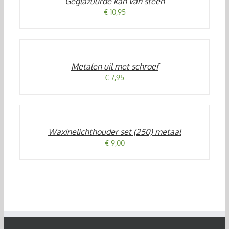
Geglazuurde kan van steen
DETAILS
€
10,95
TOEVOEGEN
AAN
WINKELWAGEN
/
Metalen uil met schroef
DETAILS
€
7,95
TOEVOEGEN
AAN
WINKELWAGEN
/
Waxinelichthouder set (250) metaal
DETAILS
€
9,00