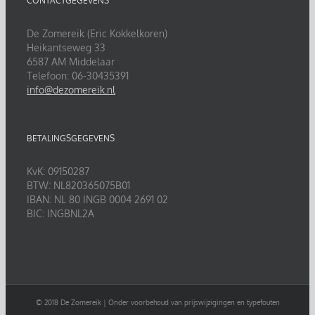
CONTACTGEGEVENS
De Zomereik (Eric Kokkelkoren)
Heikantseweg 33
6587 AM Middelaar
Telefoon: 06-30435391
info@dezomereik.nl
BETALINGSGEGEVENS
KvK: 09150287
BTW: NL820365075B01
IBAN: NL 80 INGB 0004 2691 02
BIC: INGBNL2A
© 2018 De Zomereik | Onder voorbehoud van prijswijzigingen en typefouten