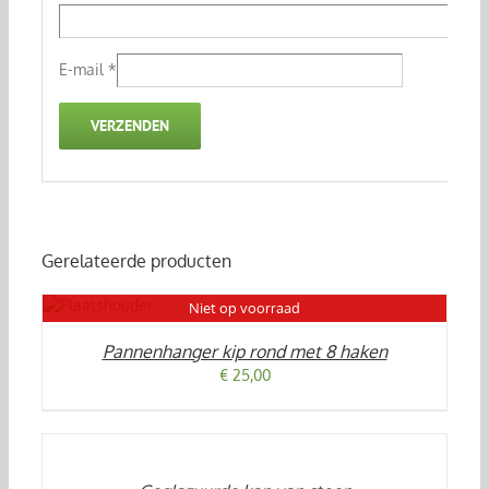
E-mail
*
Gerelateerde producten
Niet op voorraad
ILS
Pannenhanger kip rond met 8 haken
€
25,00
TOEVOEGEN
AAN
WINKELWAGEN
/