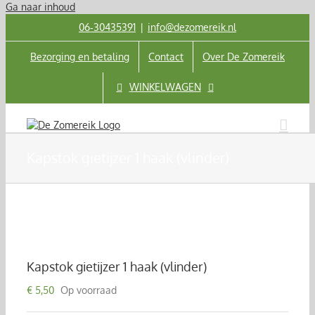
Ga naar inhoud
06‑30435391
|
info@dezomereik.nl
Bezorging en betaling
Contact
Over De Zomereik
WINKELWAGEN
Kapstok gietijzer 1 haak (vlinder)
Kapstok gietijzer 1 haak (vlinder)
€
5,50
Op voorraad