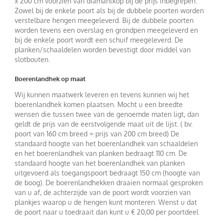
x 200 cm voorzien van diamantkop bij de prijs inbegrepen.
Zowel bij de enkele poort als bij de dubbele poorten worden
verstelbare hengen meegeleverd. Bij de dubbele poorten
worden tevens een overslag en grondpen meegeleverd en
bij de enkele poort wordt een schuif meegeleverd. De
planken/schaaldelen worden bevestigt door middel van
slotbouten.
Boerenlandhek op maat
Wij kunnen maatwerk leveren en tevens kunnen wij het
boerenlandhek komen plaatsen. Mocht u een breedte
wensen die tussen twee van de genoemde maten ligt, dan
geldt de prijs van de eerstvolgende maat uit de lijst. ( bv.
poort van 160 cm breed = prijs van 200 cm breed) De
standaard hoogte van het boerenlandhek van schaaldelen
en het boerenlandhek van planken bedraagt 110 cm. De
standaard hoogte van het boerenlandhek van planken
uitgevoerd als toegangspoort bedraagt 150 cm (hoogte van
de boog). De boerenlandhekken draaien normaal gesproken
van u af, de achterzijde van de poort wordt voorzien van
plankjes waarop u de hengen kunt monteren. Wenst u dat
de poort naar u toedraait dan kunt u € 20,00 per poortdeel