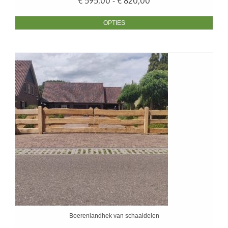
Prijsklasse:
€
595,00
-
€
820,00
€ 595,00
tot
OPTIES
€ 820,00
Boerenlandhek van schaaldelen