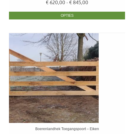
Prijsklasse:
€
620,00
-
€
845,00
€ 620,00
tot
OPTIES
€ 845,00
Boerenlandhek Toegangspoort – Eiken