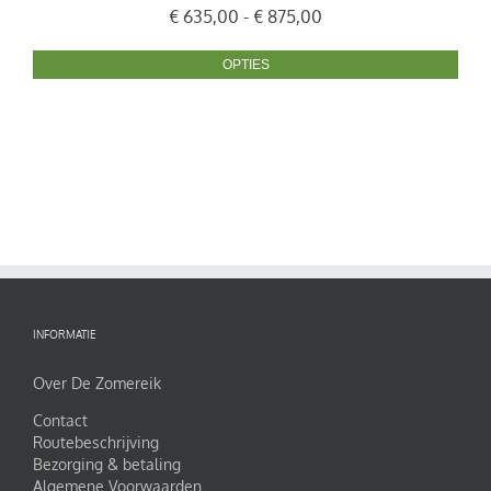
Prijsklasse:
€
635,00
-
€
875,00
€ 635,00
tot
OPTIES
€ 875,00
INFORMATIE
Over De Zomereik
Contact
Routebeschrijving
Bezorging & betaling
Algemene Voorwaarden