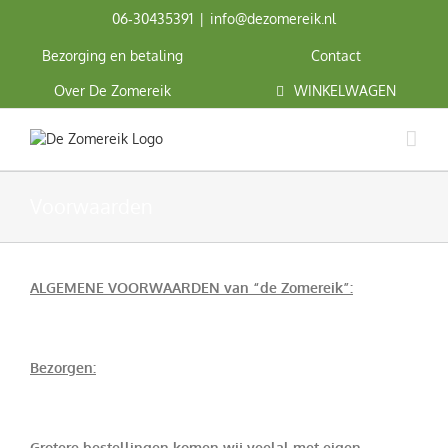
Ga
06‑30435391
|
info@dezomereik.nl
naar
inhoud
Bezorging en betaling
Contact
Over De Zomereik
WINKELWAGEN
Voorwaarden
ALGEMENE VOORWAARDEN van “de Zomereik”:
Bezorgen:
Grotere bestellingen komen wij veelal met eigen