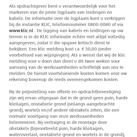
Als opdrachtgever bent u verantwoordelijk voor het
markeren van de juiste ligplaats van leidingen en
kabels. De informatie over de ligplaats kunt u verkrijgen
bij de instantie KLIC, telefoonnummer 0800-0080 of via
www.klic.nl
. De ligging van kabels en leidingen op uw
terrein is in de KLIC informatie echter niet altijd volledig
aangegeven, zodat U die opgave kritisch dient te
bekijken. Een klic melding kost ca. € 50,00 (onder
voorbehoud van wijzigingen). Als u wenst dat wij de klic
melding voor u doen dan dient u dit twee weken voor
aanvang van de werkzaamheden schriftelijk aan ons te
melden. De hieruit voortvloeiende kosten komen voor uw
rekening bovenop de reeds overeengekomen kosten.
Bij de prijsstelling van offerte en opdrachtbevestiging
zijn wij ervan uitgegaan dat in de grond geen puin, harde
kleilagen, onstabiele grond (onlangs aangebrachte
grond), wortels en/of andere obstakels zitten, die een
normale voortgang van onze werkzaamheden
belemmeren. Bij vertraging in de montage door
obstakels (bijvoorbeeld puin, harde kleilagen,
wateroverlast, onstabiele grond en wortels in de grond),