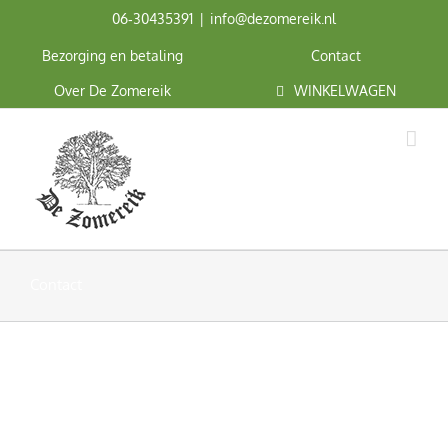
Ga
06‑30435391
|
info@dezomereik.nl
naar
inhoud
Bezorging en betaling
Contact
Over De Zomereik
WINKELWAGEN
Contact