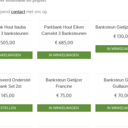
r informatie en prijzen.
ijvend
contact
met ons op.
nk Hout Itauba
Parkbank Hout Eiken
Banksteun Gietij
 3 banksteunen
Camelot 3 Banksteunen
€
130,
505,00
€
685,00
IN WINKEL
INKELWAGEN
IN WINKELWAGEN
seerd Onderstel
Banksteun Gietijzer
Banksteun Gi
bank Set 2st
Francine
Guillau
145,00
€
75,00
€
70,0
ESTELLEN
IN WINKELWAGEN
IN WINKEL