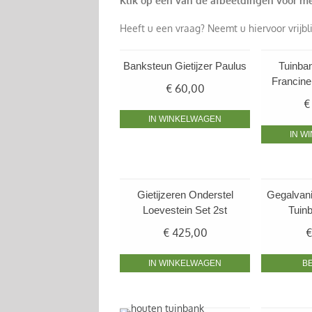
Klik op een van de afbeeldingen voor mee
Heeft u een vraag? Neemt u hiervoor vrijbl
Banksteun Gietijzer Paulus
Tuinba
Francine
€
60,00
€
IN WINKELWAGEN
IN W
Gietijzeren Onderstel
Gegalvani
Loevestein Set 2st
Tuin
€
425,00
€
IN WINKELWAGEN
B