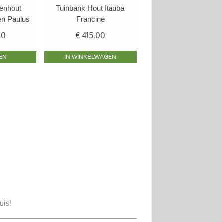
kenhout
Tuinbank Hout Itauba
en Paulus
Francine
00
€
415,00
EN
IN WINKELWAGEN
uis!