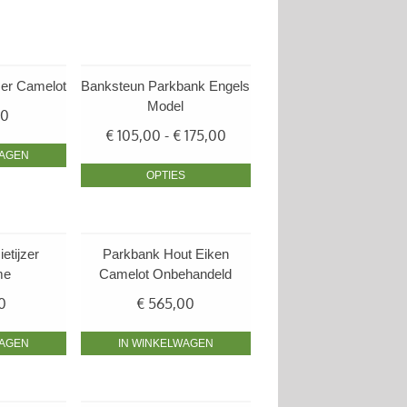
zer Camelot
Banksteun Parkbank Engels
Model
00
Prijsklasse:
€
105,00
-
€
175,00
€ 105,00
WAGEN
tot
OPTIES
€ 175,00
etijzer
Parkbank Hout Eiken
me
Camelot Onbehandeld
0
€
565,00
WAGEN
IN WINKELWAGEN