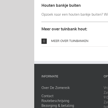
Houten bankje buiten
Opzoek naar een houten bankje buiten? Wij
Meer over tuinbank hout:
MEER OVER TUINBANKEN
INFORMATIE
OP
Over De Zomereik
Vri
Za
Contact
9:0
Routebeschrijving
Za
Bezorging & betaling
fe