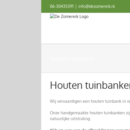
Ga
06‑30435391
|
info@dezomereik.nl
naar
inhoud
Houten tuinbank
Houten tuinbanke
Wij vervaardigen een houten tuinbank in o
Onze handgemaakte houten tuinbanken zijn
natuurlijke uitstraling.