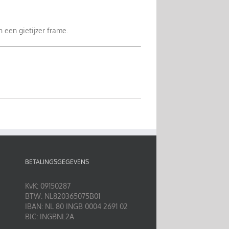
een gietijzer frame.
BETALINGSGEGEVENS
KvK: 09150287
BTW: NL820365075B01
IBAN: NL 80 INGB 0004 2691 02
BIC: INGBNL2A