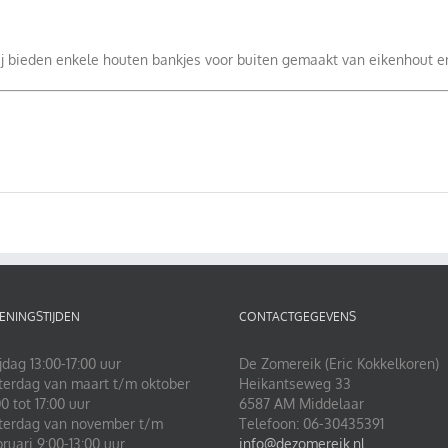
 bieden enkele houten bankjes voor buiten gemaakt van eikenhout en 
ENINGSTIJDEN
CONTACTGEGEVENS
jdag 13:00-17:00 uur
De Zomereik (Eric Kokkelkoren)
terdag van maart t/m oktober
Heikantseweg 33
0 tot 17:00 uur
6587 AM Middelaar
terdag van november t/m
Telefoon: 06-30435391
bruari 9:00-13:00 uur
info@dezomereik.nl