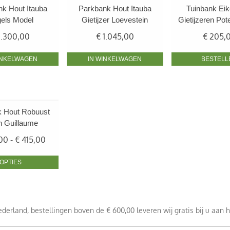
k Hout Itauba
Parkbank Hout Itauba
Tuinbank Ei
els Model
Gietijzer Loevestein
Gietijzeren Pot
1.300,00
€
1.045,00
€
205,
INKELWAGEN
IN WINKELWAGEN
BESTELL
k Hout Robuust
n Guillaume
Prijsklasse:
00
-
€
415,00
€ 295,00
tot
OPTIES
€ 415,00
derland, bestellingen boven de € 600,00 leveren wij gratis bij u aan h