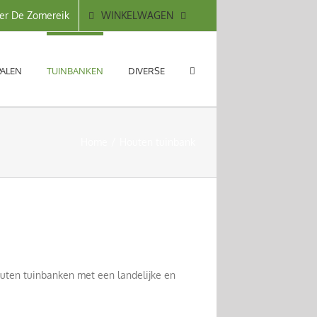
WINKELWAGEN
er De Zomereik
PALEN
TUINBANKEN
DIVERSE
Home
Houten tuinbank
uten tuinbanken met een landelijke en