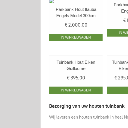
Parkban
Parkbank Hout Itauba
Eng
Engels Model 300cm
€
€
2.000,00
IN W
IN WINKELWAGEN
Tuinbank Hout Eiken
Tuinban
Guillaume
Eike
€
395,00
€
295,
IN WINKELWAGEN
Bezorging van uw houten tuinbank
Wij leveren een houten tuinbank in heel Ne