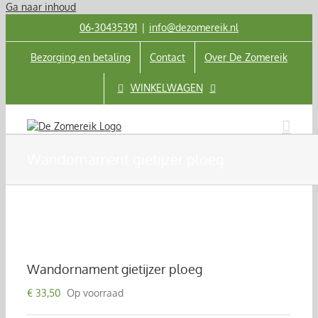
Ga naar inhoud
06‑30435391
|
info@dezomereik.nl
Bezorging en betaling
Contact
Over De Zomereik
WINKELWAGEN
Wandornament gietijzer ploeg
Wandornament gietijzer ploeg
€
33,50
Op voorraad