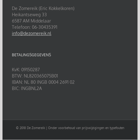
De Zomereik (Eric Kokkelkoren)
Heikantseweg 33
6587 AM Middelaar
Telefoon: 06-30435391
info@dezomereik.nl
BETALINGSGEGEVENS
KvK: 09150287
BTW: NL820365075B01
IBAN: NL 80 INGB 0004 2691 02
BIC: INGBNL2A
© 2018 De Zomereik | Onder voorbehoud van prijswijzigingen en typefouten