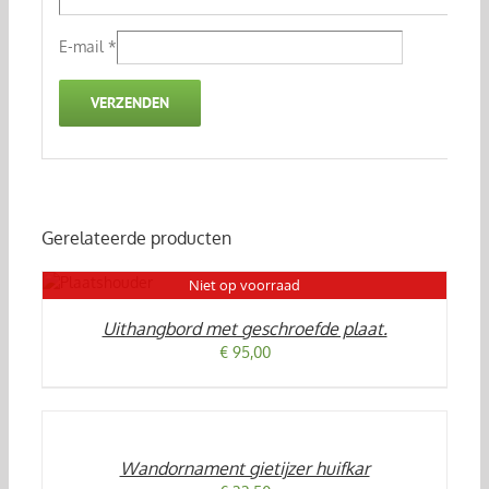
E-mail
*
Gerelateerde producten
Niet op voorraad
ILS
Uithangbord met geschroefde plaat.
€
95,00
TOEVOEGEN
AAN
WINKELWAGEN
/
Wandornament gietijzer huifkar
DETAILS