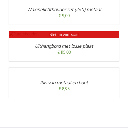
/
Waxinelichthouder set (250) metaal
DETAILS
€
9,00
Niet op voorraad
LS
Uithangbord met losse plaat
€
115,00
TOEVOEGEN
AAN
WINKELWAGEN
/
Ibis van metaal en hout
DETAILS
€
8,95