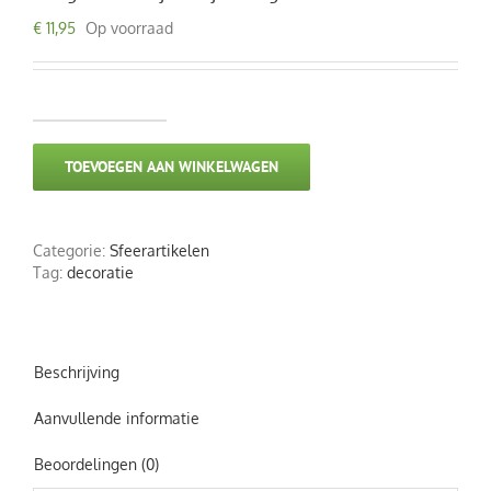
€
11,95
Op voorraad
Slinger
van
TOEVOEGEN AAN WINKELWAGEN
drijfhoutjes
lengte
ca.
110
Categorie:
Sfeerartikelen
cm
Tag:
decoratie
aantal
Beschrijving
Aanvullende informatie
Beoordelingen (0)