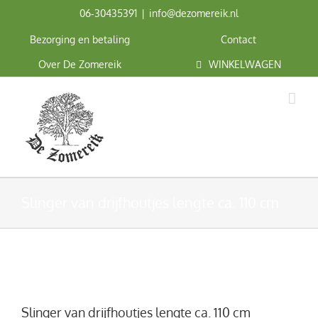
Ga
06‑30435391
|
info@dezomereik.nl
naar
inhoud
Bezorging en betaling
Contact
Over De Zomereik
WINKELWAGEN
Slinger van drijfhoutjes lengte ca. 110 cm
Slinger van drijfhoutjes lengte ca. 110 cm