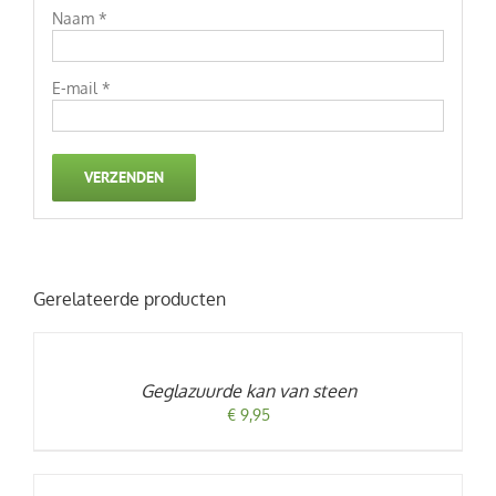
Naam
*
E-mail
*
Gerelateerde producten
TOEVOEGEN
AAN
WINKELWAGEN
/
Geglazuurde kan van steen
DETAILS
€
9,95
TOEVOEGEN
AAN
WINKELWAGEN