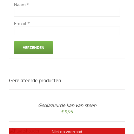
Naam
*
E-mail
*
Gerelateerde producten
TOEVOEGEN
AAN
WINKELWAGEN
/
Geglazuurde kan van steen
DETAILS
€
9,95
Niet op voorraad
LS