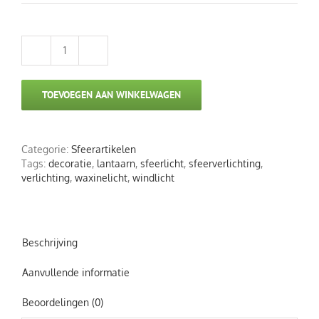
Glazen
water
fles
TOEVOEGEN AAN WINKELWAGEN
aantal
Categorie:
Sfeerartikelen
Tags:
decoratie
,
lantaarn
,
sfeerlicht
,
sfeerverlichting
,
verlichting
,
waxinelicht
,
windlicht
Beschrijving
Aanvullende informatie
Beoordelingen (0)