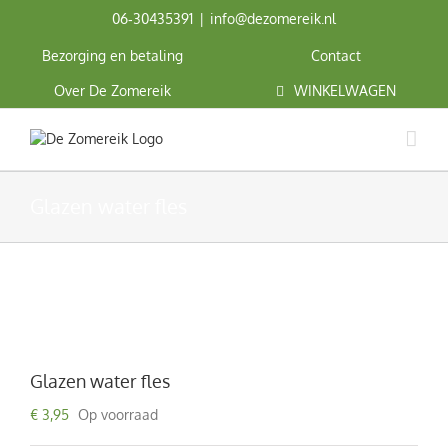
Ga
06‑30435391
|
info@dezomereik.nl
naar
inhoud
Bezorging en betaling
Contact
Over De Zomereik
WINKELWAGEN
Glazen water fles
Glazen water fles
€
3,95
Op voorraad