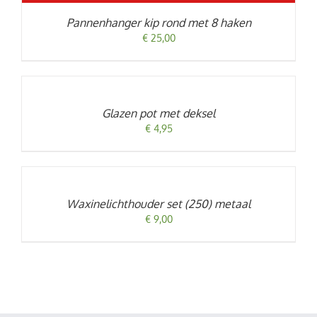
Pannenhanger kip rond met 8 haken
€
25,00
TOEVOEGEN
AAN
WINKELWAGEN
/
Glazen pot met deksel
DETAILS
€
4,95
TOEVOEGEN
AAN
WINKELWAGEN
/
Waxinelichthouder set (250) metaal
DETAILS
€
9,00