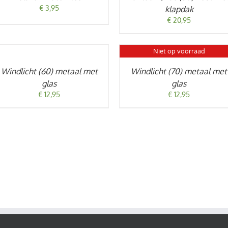
€
3,95
klapdak
€
20,95
OEVOEGEN
AN
Niet op voorraad
INKELWAGEN
DETAILS
Windlicht (60) metaal met
Windlicht (70) metaal met
TAILS
glas
glas
€
12,95
€
12,95