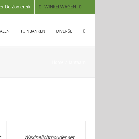
WINKELWAGEN
er De Zomereik
PALEN
TUINBANKEN
DIVERSE
Home
lantaarn
TOEVOEGEN
AAN
WINKELWAGEN
/
t
Waxinelichthouder set
DETAILS