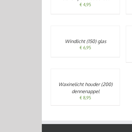
€
4,95
TOEVOEGEN
T
AAN
A
WINKELWAGEN
W
/
/
Windlicht (150) glas
DETAILS
DE
€
6,95
TOEVOEGEN
AAN
WINKELWAGEN
/
Waxinelicht houder (200)
DETAILS
dennenappel
€
8,95