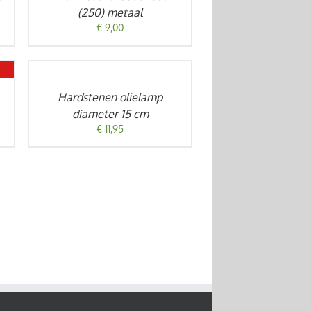
(250) metaal
€
9,00
TOEVOEGEN
AAN
WINKELWAGEN
/
Hardstenen olielamp
DETAILS
diameter 15 cm
€
11,95