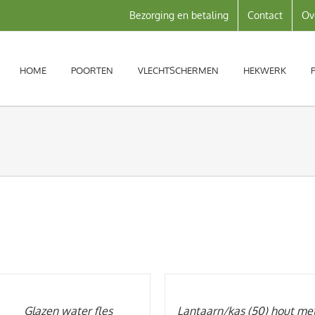
Bezorging en betaling
Contact
Ov
HOME
POORTEN
VLECHTSCHERMEN
HEKWERK
OEVOEGEN
TOEVOEGEN
AN
AAN
INKELWAGEN
WINKELWAGEN
/
Glazen water fles
Lantaarn/kas (50) hout me
TAILS
DETAILS