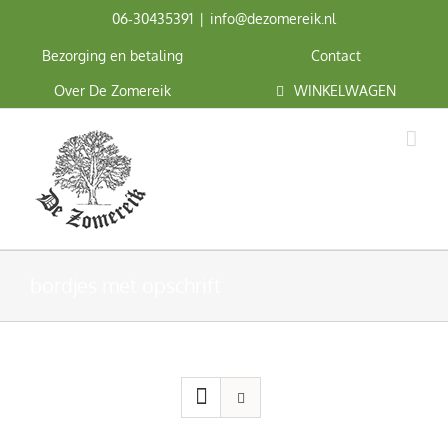
Ga
06‑30435391
|
info@dezomereik.nl
naar
inhoud
Bezorging en betaling
Contact
Over De Zomereik
WINKELWAGEN
bordjes met opschrift