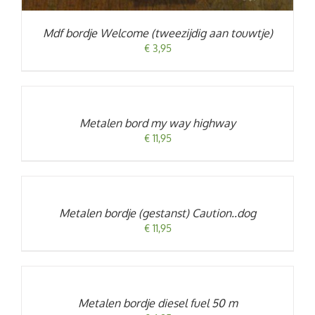
Mdf bordje Welcome (tweezijdig aan touwtje)
€
3,95
TOEVOEGEN
AAN
WINKELWAGEN
/
Metalen bord my way highway
DETAILS
€
11,95
TOEVOEGEN
AAN
WINKELWAGEN
/
Metalen bordje (gestanst) Caution..dog
DETAILS
€
11,95
TOEVOEGEN
AAN
WINKELWAGEN
/
Metalen bordje diesel fuel 50 m
DETAILS