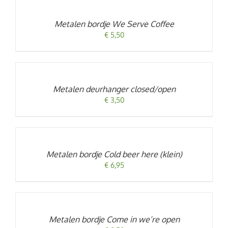
WINKELWAGEN
/
Metalen bordje We Serve Coffee
DETAILS
€
5,50
TOEVOEGEN
AAN
WINKELWAGEN
/
Metalen deurhanger closed/open
DETAILS
€
3,50
TOEVOEGEN
AAN
WINKELWAGEN
/
Metalen bordje Cold beer here (klein)
DETAILS
€
6,95
TOEVOEGEN
AAN
WINKELWAGEN
/
Metalen bordje Come in we’re open
DETAILS