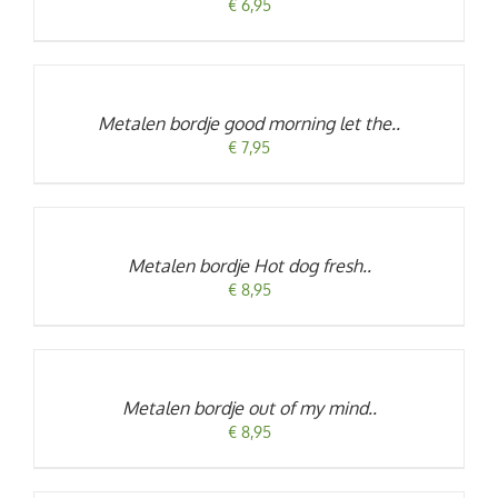
€
6,95
TOEVOEGEN
AAN
WINKELWAGEN
/
Metalen bordje good morning let the..
DETAILS
€
7,95
TOEVOEGEN
AAN
WINKELWAGEN
/
Metalen bordje Hot dog fresh..
DETAILS
€
8,95
TOEVOEGEN
AAN
WINKELWAGEN
/
Metalen bordje out of my mind..
DETAILS
€
8,95
TOEVOEGEN
AAN