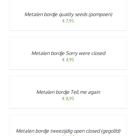
WINKELWAGEN
/
Metalen bordje quality seeds (pompoen)
DETAILS
€
7,95
TOEVOEGEN
AAN
WINKELWAGEN
/
Metalen bordje Sorry were closed
DETAILS
€
4,95
TOEVOEGEN
AAN
WINKELWAGEN
/
Metalen bordje Tell me again
DETAILS
€
8,95
TOEVOEGEN
AAN
WINKELWAGEN
/
Metalen bordje tweezijdig open closed (gegolfd)
DETAILS