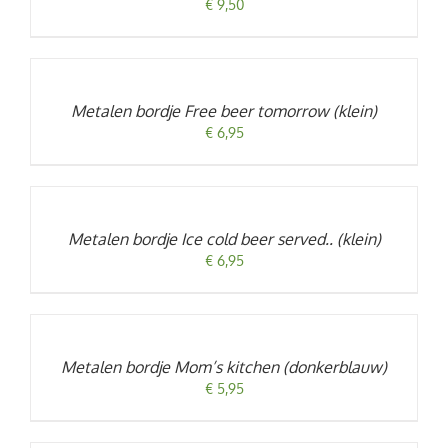
€
9,50
TOEVOEGEN
AAN
WINKELWAGEN
/
Metalen bordje Free beer tomorrow (klein)
DETAILS
€
6,95
TOEVOEGEN
AAN
WINKELWAGEN
/
Metalen bordje Ice cold beer served.. (klein)
DETAILS
€
6,95
TOEVOEGEN
AAN
WINKELWAGEN
/
Metalen bordje Mom’s kitchen (donkerblauw)
DETAILS
€
5,95
TOEVOEGEN
AAN