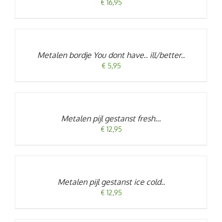
€
16,95
TOEVOEGEN
AAN
WINKELWAGEN
/
Metalen bordje You dont have.. ill/better..
DETAILS
€
5,95
TOEVOEGEN
AAN
WINKELWAGEN
/
Metalen pijl gestanst fresh…
DETAILS
€
12,95
TOEVOEGEN
AAN
WINKELWAGEN
/
Metalen pijl gestanst ice cold..
DETAILS
€
12,95
TOEVOEGEN
AAN