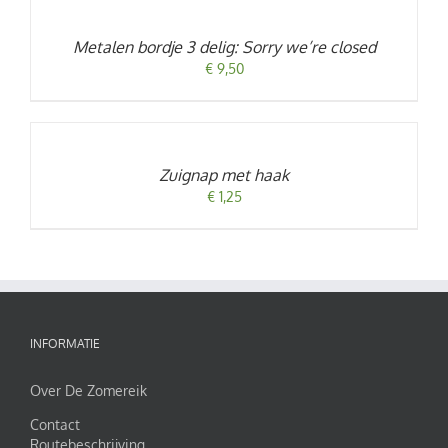
WINKELWAGEN
/
Metalen bordje 3 delig: Sorry we’re closed
DETAILS
€
9,50
TOEVOEGEN
AAN
WINKELWAGEN
/
Zuignap met haak
DETAILS
€
1,25
INFORMATIE
Over De Zomereik
Contact
Routebeschrijving