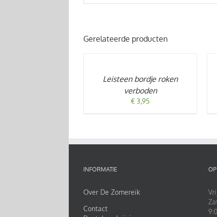
Gerelateerde producten
TOEVOEGEN
T
AAN
A
WINKELWAGEN
W
/
/
Leisteen bordje roken
DETAILS
DE
verboden
€
3,95
INFORMATIE
OP
Over De Zomereik
Vri
Za
Contact
9:0