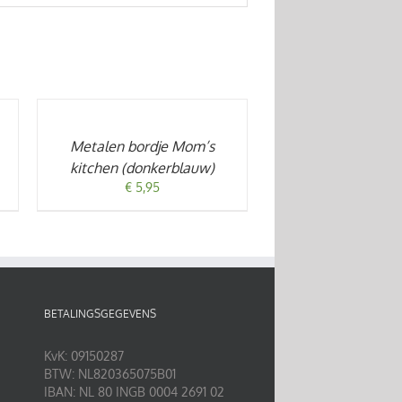
TOEVOEGEN
AAN
WINKELWAGEN
/
Metalen bordje Mom’s
DETAILS
kitchen (donkerblauw)
€
5,95
BETALINGSGEGEVENS
KvK: 09150287
BTW: NL820365075B01
IBAN: NL 80 INGB 0004 2691 02