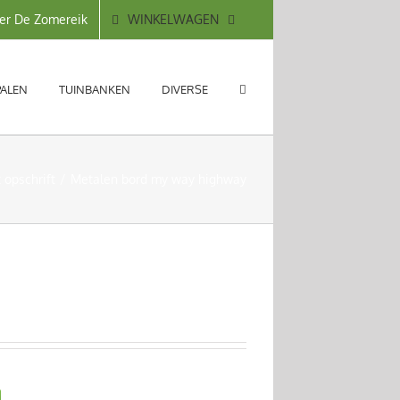
WINKELWAGEN
er De Zomereik
PALEN
TUINBANKEN
DIVERSE
 opschrift
Metalen bord my way highway