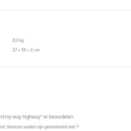
0,3 kg
27 × 35 × 2 cm
rd my way highway” te beoordelen
rd.
Vereiste velden zijn gemarkeerd met
*