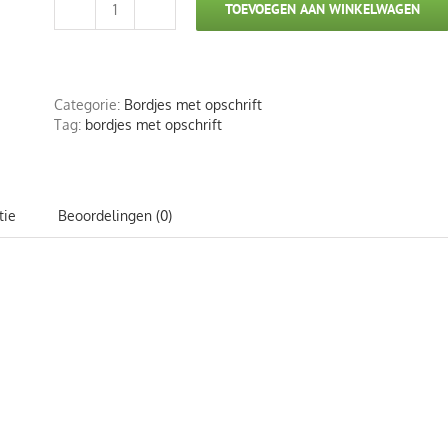
TOEVOEGEN AAN WINKELWAGEN
Metalen
bord
my
way
highway
Categorie:
Bordjes met opschrift
aantal
Tag:
bordjes met opschrift
tie
Beoordelingen (0)