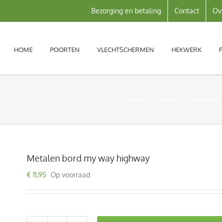
Bezorging en betaling
Contact
Ov
HOME
POORTEN
VLECHTSCHERMEN
HEKWERK
y
Home
Diverse
Bordjes met
Metalen bord my way highway
€
11,95
Op voorraad