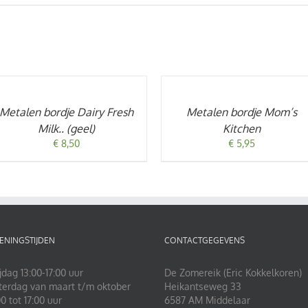
OEVOEGEN
TOEVOEGEN
AN
AAN
INKELWAGEN
WINKELWAGEN
/
Metalen bordje Dairy Fresh
Metalen bordje Mom’s
TAILS
DETAILS
Milk.. (geel)
Kitchen
€
8,50
€
5,95
ENINGSTIJDEN
CONTACTGEGEVENS
jdag 13:00-17:00 uur
De Zomereik (Eric Kokkelkoren)
terdag van maart t/m oktober
Heikantseweg 33
0 tot 17:00 uur
6587 AM Middelaar