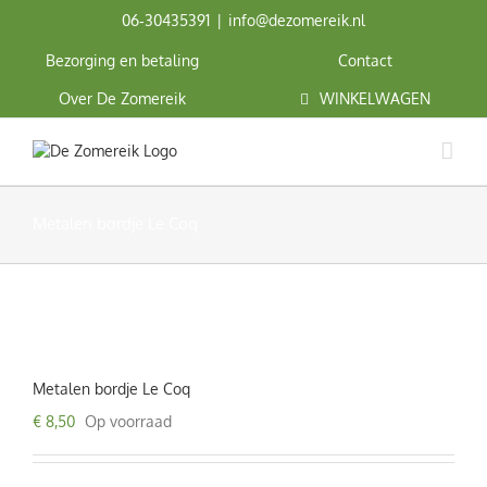
Ga
06‑30435391
|
info@dezomereik.nl
naar
inhoud
Bezorging en betaling
Contact
Over De Zomereik
WINKELWAGEN
Metalen bordje Le Coq
Metalen bordje Le Coq
€
8,50
Op voorraad