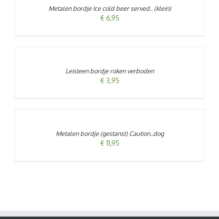
/
Metalen bordje Ice cold beer served.. (klein)
DETAILS
€
6,95
TOEVOEGEN
AAN
WINKELWAGEN
/
Leisteen bordje roken verboden
DETAILS
€
3,95
TOEVOEGEN
AAN
WINKELWAGEN
/
Metalen bordje (gestanst) Caution..dog
DETAILS
€
11,95