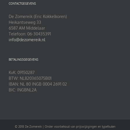
CONTACTGEGEVENS
De Zomereik (Eric Kokkelkoren)
Heikantseweg 33
6587 AM Middelaar
Telefoon: 06-30435391
info@dezomereik.nl
BETALINGSGEGEVENS
KvK: 09150287
BTW: NL820365075B01
IBAN: NL 80 INGB 0004 2691 02
BIC: INGBNL2A
© 2018 De Zomereik | Onder voorbehoud van prijswijzigingen en typefouten