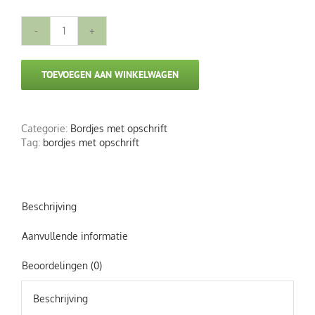
Metalen
bordje
Le
TOEVOEGEN AAN WINKELWAGEN
Coq
aantal
Categorie:
Bordjes met opschrift
Tag:
bordjes met opschrift
Beschrijving
Aanvullende informatie
Beoordelingen (0)
Beschrijving