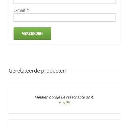
E-mail
*
Gerelateerde producten
TOEVOEGEN
AAN
WINKELWAGEN
/
Metalen bordje Be reasonable do it..
DETAILS
€
5,95
TOEVOEGEN
AAN
WINKELWAGEN