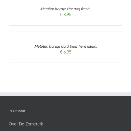
/
Metalen bordje Hot dog fresh..
DETAILS
€
8,95
TOEVOEGEN
AAN
WINKELWAGEN
/
Metalen bordje Cold beer here (klein)
DETAILS
€
6,95
INFORMATIE
Over De Zomereik