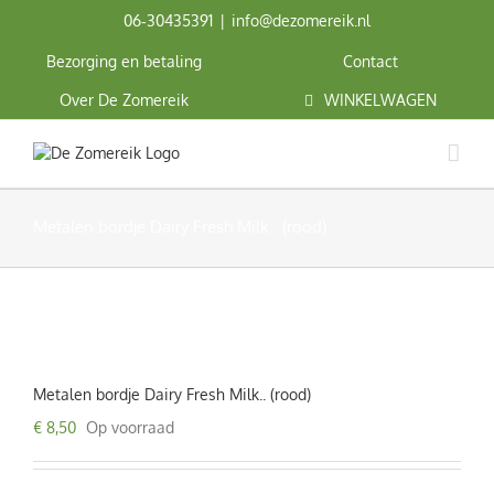
Ga
06‑30435391
|
info@dezomereik.nl
naar
inhoud
Bezorging en betaling
Contact
Over De Zomereik
WINKELWAGEN
Metalen bordje Dairy Fresh Milk.. (rood)
Metalen bordje Dairy Fresh Milk.. (rood)
€
8,50
Op voorraad