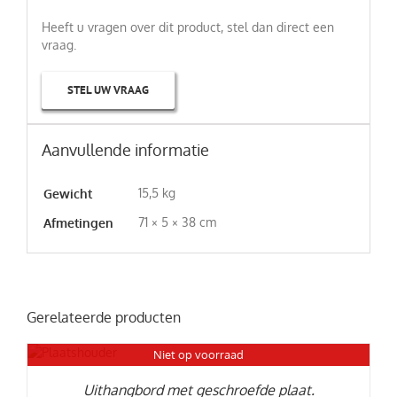
Heeft u vragen over dit product, stel dan direct een
vraag.
STEL UW VRAAG
Aanvullende informatie
15,5 kg
Gewicht
71 × 5 × 38 cm
Afmetingen
Gerelateerde producten
Niet op voorraad
LS
Uithangbord met geschroefde plaat.