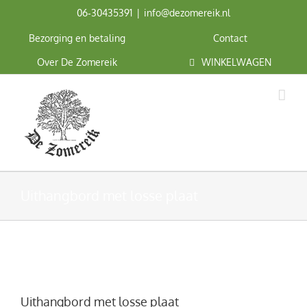
Ga
06‑30435391
|
info@dezomereik.nl
naar
inhoud
Bezorging en betaling
Contact
Over De Zomereik
WINKELWAGEN
Uithangbord met losse plaat
Uithangbord met losse plaat