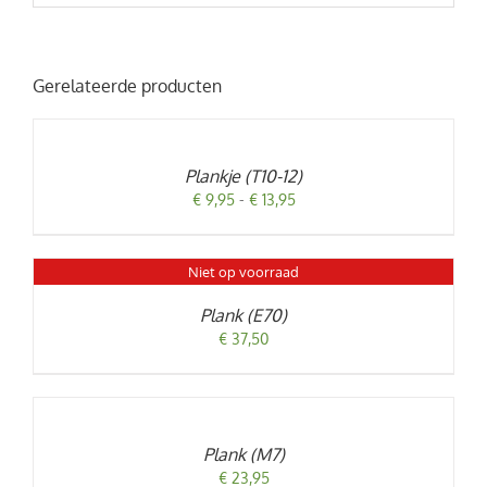
Gerelateerde producten
OPTIES
SELECTEREN
DIT
/
PRODUCT
DETAILS
Plankje (T10-12)
HEEFT
MEERDERE
Prijsklasse:
€
9,95
-
€
13,95
VARIATIES.
€ 9,95
DEZE
tot
OPTIE
€ 13,95
KAN
Niet op voorraad
DETAILS
GEKOZEN
WORDEN
Plank (E70)
OP
€
37,50
DE
PRODUCTPAGINA
TOEVOEGEN
AAN
WINKELWAGEN
/
Plank (M7)
DETAILS
€
23,95