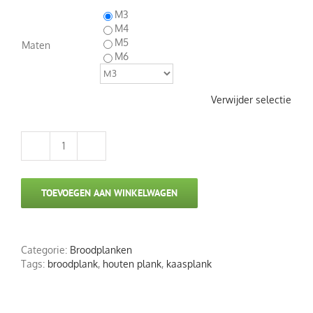
€ 22,95
M3
M4
M5
Maten
M6
Verwijder selectie
Plank
(M3-
6)
TOEVOEGEN AAN WINKELWAGEN
aantal
Categorie:
Broodplanken
Tags:
broodplank
,
houten plank
,
kaasplank