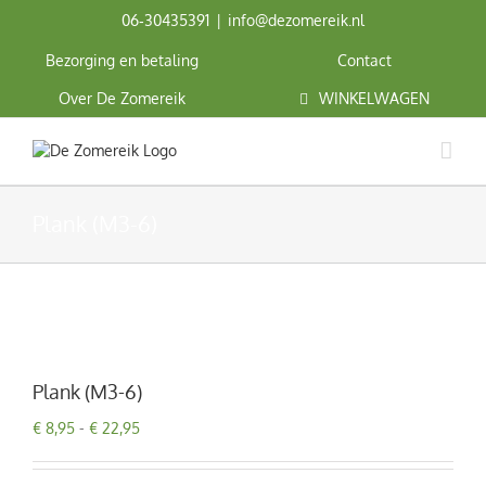
Ga
06‑30435391
|
info@dezomereik.nl
naar
inhoud
Bezorging en betaling
Contact
Over De Zomereik
WINKELWAGEN
Plank (M3-6)
Plank (M3-6)
Prijsklasse:
€
8,95
-
€
22,95
€ 8,95
tot