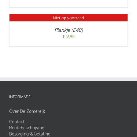
Niet op voorraad
DETAILS
Plankje (E40)
€
9,95
INFORMATIE
Over De Zomereik
Contact
Routebeschrijving
Bezorging & betaling