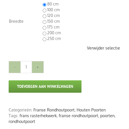
80 cm
100 cm
120 cm
Breedte
150 cm
175 cm
200 cm

250 cm
Verwijder selectie
Franse
Rondhoutpoort
hoogte
TOEVOEGEN AAN WINKELWAGEN
100
cm
aantal
Categorieën:
Franse Rondhoutpoort
,
Houten Poorten
Tags:
frans rasterhekwerk
,
franse rondhoutpoort
,
poorten
,
rondhoutpoort