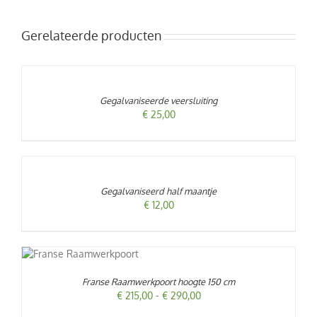
Gerelateerde producten
TOEVOEGEN
AAN
WINKELWAGEN
/
Gegalvaniseerde veersluiting
DETAILS
€
25,00
TOEVOEGEN
AAN
WINKELWAGEN
/
Gegalvaniseerd half maantje
DETAILS
€
12,00
T
/
RODUCT
EFT
Franse Raamwerkpoort hoogte 150 cm
EERDERE
Prijsklasse:
€
215,00
-
€
290,00
RIATIES.
€ 215,00
ZE