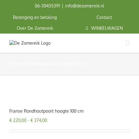
Ga
06‑30435391
|
info@dezomereik.nl
naar
inhoud
Bezorging en betaling
Contact
Over De Zomereik
WINKELWAGEN
Franse Rondhoutpoort hoogte 100 cm
Franse Rondhoutpoort hoogte 100 cm
Prijsklasse:
€
220,00
-
€
374,00
€ 220,00
tot
€ 374,00