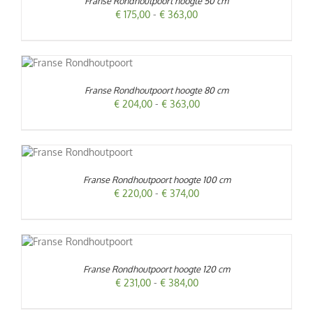
Franse Rondhoutpoort hoogte 50 cm
Prijsklasse:
€
175,00
-
€
363,00
E
ODUCTPAGINA
€ 175,00
.
tot
€ 363,00
T
Franse Rondhoutpoort hoogte 80 cm
Prijsklasse:
€
204,00
-
€
363,00
E
€ 204,00
.
PAGINA
tot
€ 363,00
T
Franse Rondhoutpoort hoogte 100 cm
Prijsklasse:
€
220,00
-
€
374,00
E
€ 220,00
.
PAGINA
tot
€ 374,00
T
Franse Rondhoutpoort hoogte 120 cm
Prijsklasse:
€
231,00
-
€
384,00
E
€ 231,00
.
PAGINA
tot