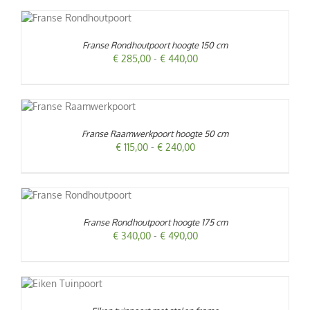
€ 384,00
T
Franse Rondhoutpoort hoogte 150 cm
Prijsklasse:
€
285,00
-
€
440,00
E
€ 285,00
.
PAGINA
tot
€ 440,00
T
/
RODUCT
EFT
Franse Raamwerkpoort hoogte 50 cm
EERDERE
Prijsklasse:
€
115,00
-
€
240,00
RIATIES.
€ 115,00
ZE
PAGINA
tot
TIE
€ 240,00
AN
EKOZEN
ORDEN
T
Franse Rondhoutpoort hoogte 175 cm
P
Prijsklasse:
€
340,00
-
€
490,00
E
E
RODUCTPAGINA
€ 340,00
.
tot
€ 490,00
REN
UCT