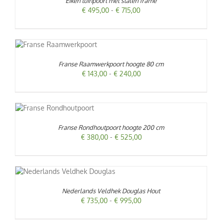
Eiken tuinpoort met stalen frame
Prijsklasse:
€
495,00
-
€
715,00
DERE
€ 495,00
IES.
PAGINA
tot
€ 715,00
T
/
RODUCT
ZEN
EFT
EN
Franse Raamwerkpoort hoogte 80 cm
EERDERE
Prijsklasse:
€
143,00
-
€
240,00
RIATIES.
€ 143,00
ZE
UCTPAGINA
tot
TIE
€ 240,00
AN
EKOZEN
ORDEN
T
Franse Rondhoutpoort hoogte 200 cm
P
Prijsklasse:
€
380,00
-
€
525,00
E
E
RODUCTPAGINA
€ 380,00
.
tot
N
€ 525,00
Nederlands Veldhek Douglas Hout
Prijsklasse:
€
735,00
-
€
995,00
€ 735,00
PAGINA
tot