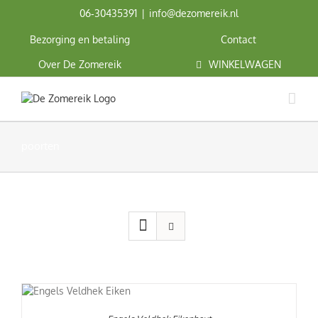
Ga
06‑30435391
|
info@dezomereik.nl
naar
inhoud
Bezorging en betaling
Contact
Over De Zomereik
WINKELWAGEN
poorten
N
T