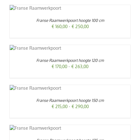
€ 995,00
T
/
RODUCT
EFT
Franse Raamwerkpoort hoogte 100 cm
EERDERE
Prijsklasse:
€
160,00
-
€
250,00
RIATIES.
GINA
€ 160,00
ZE
tot
TIE
€ 250,00
AN
T
/
EKOZEN
RODUCT
ORDEN
EFT
Franse Raamwerkpoort hoogte 120 cm
P
EERDERE
Prijsklasse:
€
170,00
-
€
263,00
E
RIATIES.
RODUCTPAGINA
€ 170,00
ZE
tot
TIE
€ 263,00
AN
T
/
EKOZEN
RODUCT
ORDEN
EFT
Franse Raamwerkpoort hoogte 150 cm
P
EERDERE
Prijsklasse:
€
215,00
-
€
290,00
E
RIATIES.
RODUCTPAGINA
€ 215,00
ZE
tot
TIE
€ 290,00
AN
T
/
EKOZEN
RODUCT
ORDEN
EFT