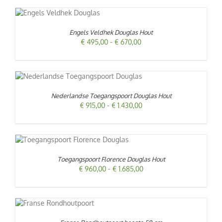
€ 2.030,00
T
ODUCT
EFT
Engels Veldhek Douglas Hout
ERDERE
Prijsklasse:
€
495,00
-
€
670,00
IATIES.
INA
€ 495,00
ZE
tot
TIE
€ 670,00
N
DUCT
KOZEN
T
ORDEN
Nederlandse Toegangspoort Douglas Hout
RDERE
TIES.
Prijsklasse:
€
915,00
-
€
1.430,00
ODUCTPAGINA
€ 915,00
E
tot
T
€ 1.430,00
OZEN
ODUCT
DEN
EFT
Toegangspoort Florence Douglas Hout
ERDERE
IATIES.
Prijsklasse:
€
960,00
-
€
1.685,00
DUCTPAGINA
ZE
€ 960,00
TIE
tot
N
€ 1.685,00
KOZEN
ORDEN
T