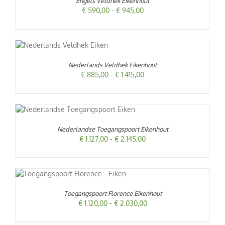
Engels Veldhek Eikenhout
Prijsklasse:
€
590,00
-
€
945,00
RE
€ 590,00
S.
tot
€ 945,00
ODUCT
N
FT
N
Nederlands Veldhek Eikenhout
RDERE
Prijsklasse:
€
885,00
-
€
1.415,00
IATIES.
€ 885,00
E
TPAGINA
tot
IE
€ 1.415,00
ODUCT
OZEN
FT
RDEN
Nederlandse Toegangspoort Eikenhout
ERDERE
IATIES.
Prijsklasse:
€
1.127,00
-
€
2.145,00
ZE
DUCTPAGINA
€ 1.127,00
IE
tot
N
€ 2.145,00
KOZEN
RDEN
Toegangspoort Florence Eikenhout
Prijsklasse:
€
1.120,00
-
€
2.030,00
ODUCTPAGINA
€ 1.120,00
tot