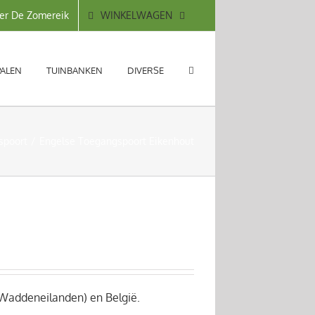
WINKELWAGEN
er De Zomereik
PALEN
TUINBANKEN
DIVERSE
spoort
Engelse Toegangspoort Eikenhout
 Waddeneilanden) en België.