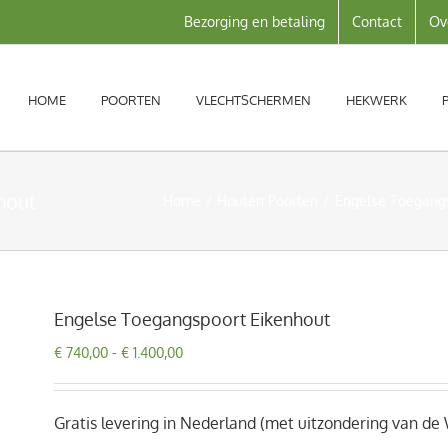
Bezorging en betaling
Contact
Ov
HOME
POORTEN
VLECHTSCHERMEN
HEKWERK
hout
Home
Houten Poorten
Engelse Toegang
Engelse Toegangspoort Eikenhout
Prijsklasse:
€
740,00
-
€
1.400,00
€ 740,00
tot
€ 1.400,00
Gratis levering in Nederland (met uitzondering van de