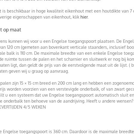
is beschikbaar in hoge kwaliteit eikenhout met een houtdikte van 7
erige eigenschappen van eikenhout, klik
hier
.
ut op maat
ens kunnen wij voor u een Engelse toegangspoort plaatsen. De Engel
an 120 cm (gemeten aan bovenkant verticale staanders, inclusief boo
le balk is 110 cm. De maximale breedte van een enkele Engelse toeg
e ruimte tussen de palen en het scharnier en sluitwerk er nog bij 
n ligt, dan geldt de prijs van de eerstvolgende maat uit de lijst. ( b
aten geven wij u graag op aanvraag.
palen zijn 15 × 15 cm breed en 200 cm lang en hebben een zogenoem
js worden voorzien van een verstevigde onderbalk, of van zwart geco
ilt u een systeem dat uw Engelse toegangspoort automatisch sluit e
de onderbalk ten behoeve van de aandrijving. Heeft u andere wensen
P LEVERTIJDEN 4/5 WEKEN
 Engelse toegangspoort is 360 cm. Daardoor is de maximale breedt