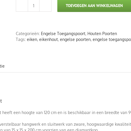
TOEVOEGEN AAN WINKELWAGEN
Engelse
Toegangspoort
Eikenhout
aantal
Categorieën:
Engelse Toegangspoort
,
Houten Poorten
Tags:
eiken
,
eikenhout
,
engelse poorten
,
engelse toegangspo
tie
t
 heeft een hoogte van 120 cm en is beschikbaar in een breedte van 9
verstelbaar hangwerk en sluitwerk van zware, hoogwaardige kwaliteit,
n van 15 x 15 x 200 cm voorzien van een diamantkop.