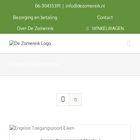
Ga
06‑30435391
|
info@dezomereik.nl
naar
inhoud
Bezorging en betaling
Contact
Over De Zomereik
WINKELWAGEN
Engelse Toegangspoort
N