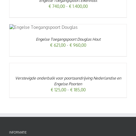
Engelse Toegangspoort Eikenhout
Prijsklasse:
€
740,00
-
€
1.400,00
€ 740,00
tot
T
€ 1.400,00
RODUCT
EFT
Engelse Toegangspoort Douglas Hout
ERDERE
RIATIES.
Prijsklasse:
€
621,00
-
€
960,00
ZE
GINA
€ 621,00
TIE
tot
OPTIES
N
€ 960,00
SELECTEREN
KOZEN
DIT
/
ORDEN
PRODUCT
P
DETAILS
Verstevigde onderbalk voor poortaandrijving Nederlandse en
HEEFT
Engelse Poorten
MEERDERE
ODUCTPAGINA
Prijsklasse:
€
125,00
-
€
185,00
VARIATIES.
DEZE
€ 125,00
OPTIE
tot
KAN
€ 185,00
GEKOZEN
WORDEN
OP
DE
PRODUCTPAGINA
INFORMATIE