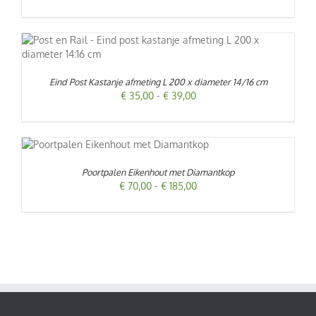
€ 43,00
tot
€ 47,00
NA
Eind Post Kastanje afmeting L 200 x diameter 14/16 cm
Prijsklasse:
€
35,00
-
€
39,00
€ 35,00
tot
€ 39,00
UCT
T
Poortpalen Eikenhout met Diamantkop
DERE
NA
TIES.
Prijsklasse:
€
70,00
-
€
185,00
€ 70,00
E
tot
€ 185,00
ZEN
DEN
UCTPAGINA