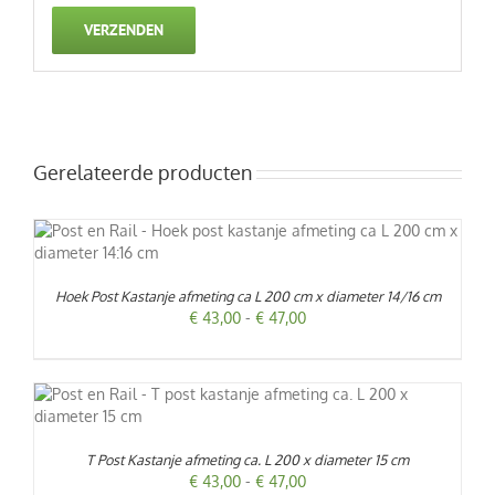
Gerelateerde producten
Hoek Post Kastanje afmeting ca L 200 cm x diameter 14/16 cm
Prijsklasse:
€
43,00
-
€
47,00
€ 43,00
tot
€ 47,00
NA
T Post Kastanje afmeting ca. L 200 x diameter 15 cm
Prijsklasse:
€
43,00
-
€
47,00