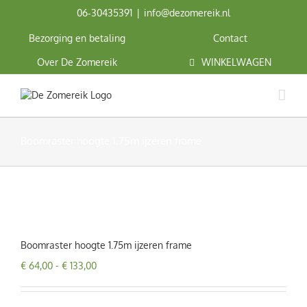
Ga
06‑30435391
|
info@dezomereik.nl
naar
inhoud
Bezorging en betaling
Contact
Over De Zomereik
WINKELWAGEN
Boomraster hoogte 1.75m ijzeren frame
Boomraster hoogte 1.75m ijzeren frame
Prijsklasse:
€
64,00
-
€
133,00
€ 64,00
tot
€ 133,00