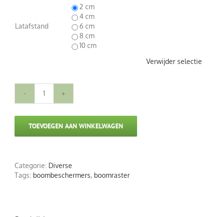
2 cm
4 cm
Latafstand
6 cm
8 cm

10 cm
Verwijder selectie
Boomraster
hoogte
1.75m
TOEVOEGEN AAN WINKELWAGEN
ijzeren
frame
aantal
Categorie:
Diverse
Tags:
boombeschermers
,
boomraster