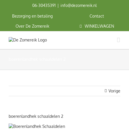
Ga
06‑30435391
|
info@dezomereik.nl
naar
inhoud
Bezorging en betaling
Contact
Over De Zomereik
WINKELWAGEN
boerenlandhek schaaldelen 2
Vorige
boerenlandhek schaaldelen 2