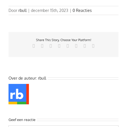
Door
rbull
|
december 15th, 2023
|
0 Reacties
Share This Story, Choose Your Platform!
Facebook
X
Reddit
LinkedIn
Tumblr
Pinterest
Vk
E-
mail
Over de auteur:
rbull
Geef een reactie