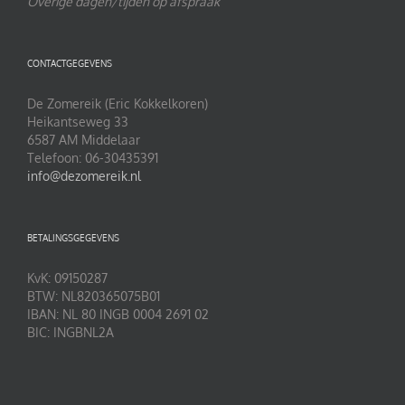
Overige dagen/tijden op afspraak
CONTACTGEGEVENS
De Zomereik (Eric Kokkelkoren)
Heikantseweg 33
6587 AM Middelaar
Telefoon: 06-30435391
info@dezomereik.nl
BETALINGSGEGEVENS
KvK: 09150287
BTW: NL820365075B01
IBAN: NL 80 INGB 0004 2691 02
BIC: INGBNL2A