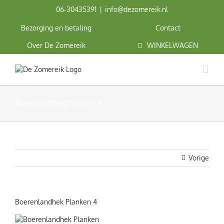
Ga
06‑30435391
|
info@dezomereik.nl
naar
inhoud
Bezorging en betaling
Contact
Over De Zomereik
WINKELWAGEN
Boerenlandhek Planken 4
Vorige
Boerenlandhek Planken 4