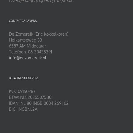
Overige dagen/tijden op afspraak
CONTACTGEGEVENS
De Zomereik (Eric Kokkelkoren)
Heikantseweg 33
6587 AM Middelaar
Telefoon: 06-30435391
info@dezomereik.nl
BETALINGSGEGEVENS
KvK: 09150287
BTW: NL820365075B01
IBAN: NL 80 INGB 0004 2691 02
BIC: INGBNL2A