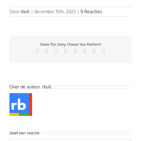
Door
rbull
|
december 15th, 2023
|
0 Reacties
Share This Story, Choose Your Platform!
Facebook
X
Reddit
LinkedIn
Tumblr
Pinterest
Vk
E-
mail
Over de auteur:
rbull
Geef een reactie