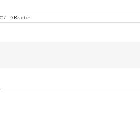
017
|
0 Reacties
n