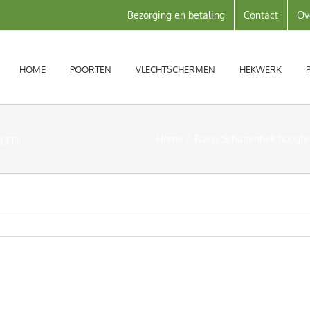
Bezorging en betaling
Contact
Ov
HOME
POORTEN
VLECHTSCHERMEN
HEKWERK
 cm
Home
Frans Schapenhek hoogte