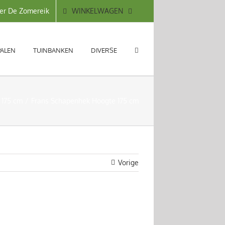
WINKELWAGEN
er De Zomereik
PALEN
TUINBANKEN
DIVERSE
 175 cm
Frans Schapenhek Hoogte 175 cm
Vorige