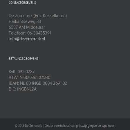
CONTACTGEGEVENS
De Zomereik (Eric Kokkelkoren)
Heikantseweg 33
6587 AM Middelaar
Telefoon: 06-30435391
info@dezomereik.nl
BETALINGSGEGEVENS
KvK: 09150287
BTW: NL820365075B01
IBAN: NL 80 INGB 0004 2691 02
BIC: INGBNL2A
© 2018 De Zomereik | Onder voorbehoud van prijswijzigingen en typefouten