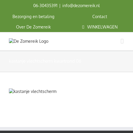
Ga
06‑30435391
|
info@dezomereik.nl
naar
inhoud
Bezorging en betaling
Contact
Over De Zomereik
WINKELWAGEN
kastanje vlechtscherm kwartrond 06