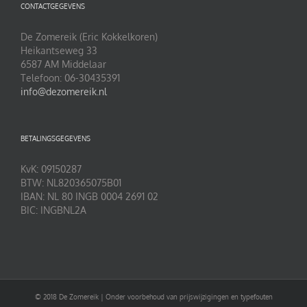
CONTACTGEGEVENS
De Zomereik (Eric Kokkelkoren)
Heikantseweg 33
6587 AM Middelaar
Telefoon: 06-30435391
info@dezomereik.nl
BETALINGSGEGEVENS
KvK: 09150287
BTW: NL820365075B01
IBAN: NL 80 INGB 0004 2691 02
BIC: INGBNL2A
© 2018 De Zomereik | Onder voorbehoud van prijswijzigingen en typefouten