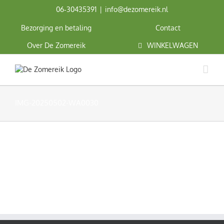
Ga
06‑30435391
|
info@dezomereik.nl
naar
inhoud
Bezorging en betaling
Contact
Over De Zomereik
WINKELWAGEN
IMG-20250502-WA0030