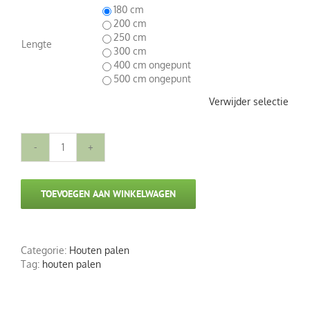
180 cm
200 cm
250 cm
Lengte
300 cm
400 cm ongepunt

500 cm ongepunt
Verwijder selectie
Robinia
palen
gepunt
TOEVOEGEN AAN WINKELWAGEN
diameter
12-
14
cm
aantal
Categorie:
Houten palen
Tag:
houten palen