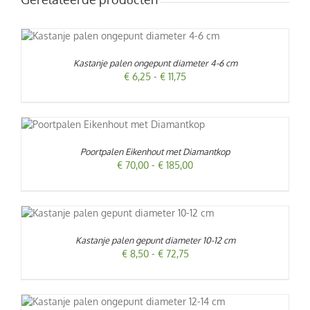
CT
Kastanje palen ongepunt diameter 4-6 cm
ERE
ES.
Prijsklasse:
€
6,25
-
€
11,75
€ 6,25
tot
€ 11,75
EN
UCT
EN
T
Poortpalen Eikenhout met Diamantkop
DERE
TIES.
Prijsklasse:
€
70,00
-
€
185,00
CTPAGINA
€ 70,00
E
tot
€ 185,00
ZEN
UCT
DEN
Kastanje palen gepunt diameter 10-12 cm
ERE
IES.
Prijsklasse:
€
8,50
-
€
72,75
UCTPAGINA
€ 8,50
tot
€ 72,75
EN
CT