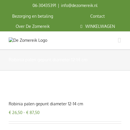
Ga
06‑30435391
|
info@dezomereik.nl
naar
inhoud
Bezorging en betaling
Contact
Over De Zomereik
WINKELWAGEN
Robinia palen gepunt diameter 12-14 cm
Robinia palen gepunt diameter 12-14 cm
Prijsklasse:
€
26,50
-
€
87,50
€ 26,50
tot
€ 87,50