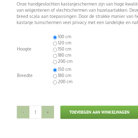
Onze handgevlochten kastanjeschermen zijn van hoge kwalit
van wilgentenen of vlechtschermen van hazelaartakken. Dez
breed scala aan toepassingen. Door de strakke manier van h
kastanje tuinschermen veel privacy met een landelijke en natu
100 cm
120 cm
Hoogte
150 cm
180 cm
200 cm
150 cm
Breedte
180 cm
200 cm
TOEVOEGEN AAN WINKELWAGEN
Kastanje
Vlechtschermen
-
Halfrond