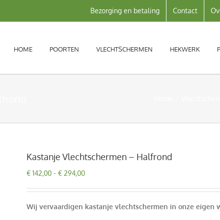
Bezorging en betaling
Contact
Ov
HOME
POORTEN
VLECHTSCHERMEN
HEKWERK
lfrond
Home
Vlechtsche
Kastanje Vlechtschermen – Halfrond
Prijsklasse:
€
142,00
-
€
294,00
€ 142,00
tot
€ 294,00
Wij vervaardigen kastanje vlechtschermen in onze eigen w