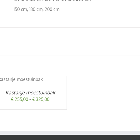
150 cm, 180 cm, 200 cm
Kastanje moestuinbak
Prijsklasse:
€
255,00
-
€
325,00
€ 255,00
tot
€ 325,00