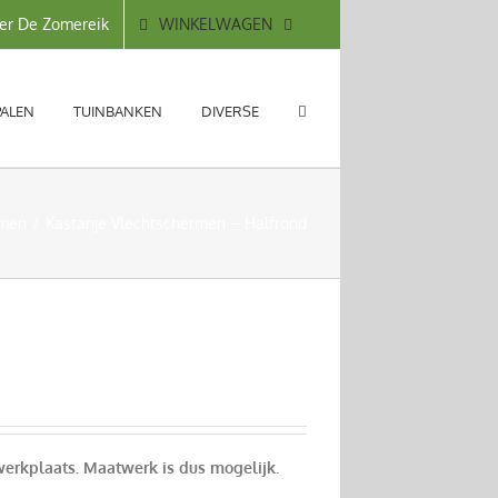
WINKELWAGEN
er De Zomereik
PALEN
TUINBANKEN
DIVERSE
rmen
Kastanje Vlechtschermen – Halfrond
erkplaats. Maatwerk is dus mogelijk.