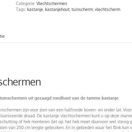
aantal
Categorie:
Vlechtschermen
Tags:
kastanje
,
kastanjehout
,
tuinscherm
,
vlechtscherm
tie
tschermen
 tuinschermen uit gezaagd rondhout van de tamme kastanje.
inschermen zijn voor zien van een halfronde boven- en onder lat. V
alvaniseerde draad. De kastanje vlechtschermen kunt u op deze manie
chutting of hek monteren (let op: het hek moet daarvoor wel stevig g
len van 250 cm lengte gebruiken. En in gebieden waar het flink kan 