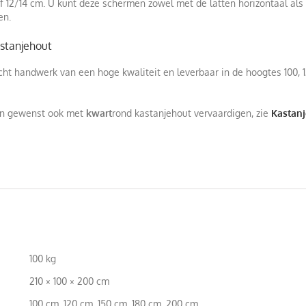
 12/14 cm. U kunt deze schermen zowel met de latten horizontaal als 
en.
stanjehout
ht handwerk van een hoge kwaliteit en leverbaar in de hoogtes 100, 12
en gewenst ook met
kwart
rond kastanjehout vervaardigen, zie
Kastan
100 kg
210 × 100 × 200 cm
100 cm, 120 cm, 150 cm, 180 cm, 200 cm