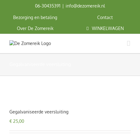
Ga
06‑30435391
|
info@dezomereik.nl
naar
inhoud
Bezorging en betaling
Contact
Over De Zomereik
WINKELWAGEN
Gegalvaniseerde veersluiting
Gegalvaniseerde veersluiting
€
25,00