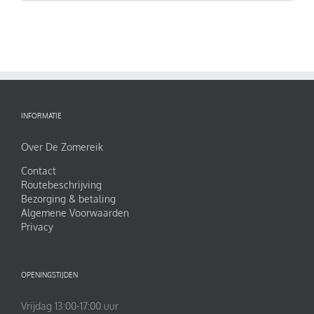
tot
N
€ 960,00
KOZEN
ORDEN
P
ODUCTPAGINA
INFORMATIE
Over De Zomereik
Contact
Routebeschrijving
Bezorging & betaling
Algemene Voorwaarden
Privacy
OPENINGSTIJDEN
Vrijdag 13:00-17:00 uur