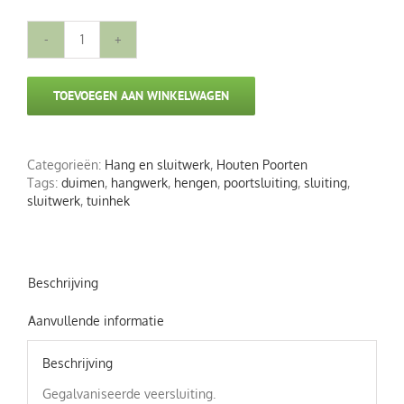
Gegalvaniseerde
veersluiting
aantal
TOEVOEGEN AAN WINKELWAGEN
Categorieën:
Hang en sluitwerk
,
Houten Poorten
Tags:
duimen
,
hangwerk
,
hengen
,
poortsluiting
,
sluiting
,
sluitwerk
,
tuinhek
Beschrijving
Aanvullende informatie
Beschrijving
Gegalvaniseerde veersluiting.