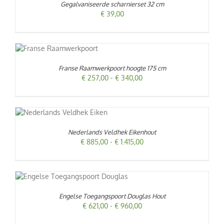
Gegalvaniseerde scharnierset 32 cm
DETAILS
€
39,00
T
/
RODUCT
EFT
Franse Raamwerkpoort hoogte 175 cm
EERDERE
Prijsklasse:
€
257,00
-
€
340,00
RIATIES.
€ 257,00
ZE
tot
TIE
€ 340,00
AN
EKOZEN
ODUCT
ORDEN
FT
Nederlands Veldhek Eikenhout
P
RDERE
Prijsklasse:
€
885,00
-
€
1.415,00
E
IATIES.
RODUCTPAGINA
€ 885,00
E
tot
IE
T
€ 1.415,00
RODUCT
OZEN
EFT
RDEN
Engelse Toegangspoort Douglas Hout
ERDERE
RIATIES.
Prijsklasse:
€
621,00
-
€
960,00
ZE
DUCTPAGINA
€ 621,00
TIE