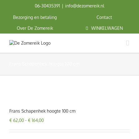
Ga
06‑30435391
|
info@dezomereik.nl
naar
inhoud
Bezorging en betaling
Contact
Over De Zomereik
WINKELWAGEN
Frans Schapenhek hoogte 100 cm
Frans Schapenhek hoogte 100 cm
Prijsklasse:
€
62,00
-
€
164,00
€ 62,00
tot
€ 164,00