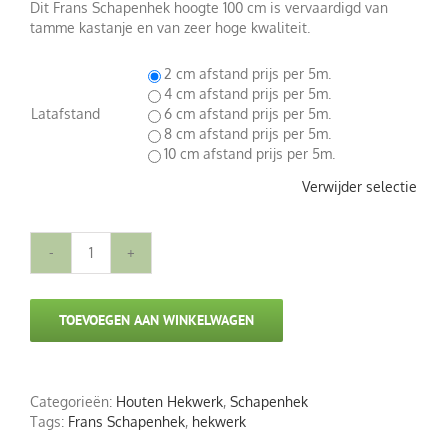
Dit Frans Schapenhek hoogte 100 cm is vervaardigd van
tamme kastanje en van zeer hoge kwaliteit.
2 cm afstand prijs per 5m.
4 cm afstand prijs per 5m.
Latafstand
6 cm afstand prijs per 5m.
8 cm afstand prijs per 5m.

10 cm afstand prijs per 5m.
Verwijder selectie
Frans
Schapenhek
hoogte
TOEVOEGEN AAN WINKELWAGEN
100
cm
aantal
Categorieën:
Houten Hekwerk
,
Schapenhek
Tags:
Frans Schapenhek
,
hekwerk