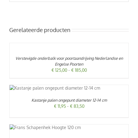
Gerelateerde producten
OPTIES
SELECTEREN
DIT
/
PRODUCT
DETAILS
Verstevigde onderbalk voor poortaandrijving Nederlandse en
HEEFT
Engelse Poorten
MEERDERE
Prijsklasse:
€
125,00
-
€
185,00
VARIATIES.
DEZE
€ 125,00
OPTIE
tot
KAN
€ 185,00
CT
GEKOZEN
WORDEN
Kastanje palen ongepunt diameter 12-14 cm
ERE
OP
ES.
Prijsklasse:
€
11,95
-
€
83,50
DE
€ 11,95
PRODUCTPAGINA
tot
T
€ 83,50
EN
ODUCT
N
EFT