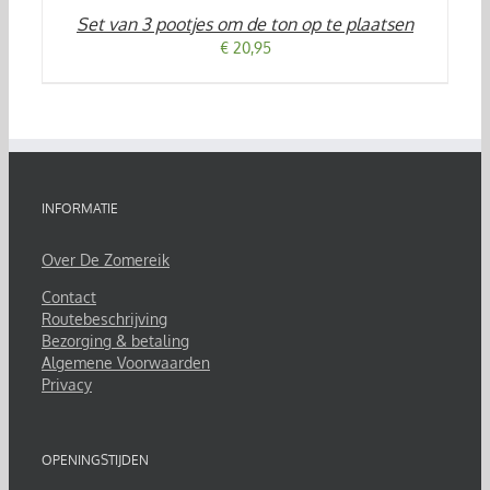
/
Set van 3 pootjes om de ton op te plaatsen
DETAILS
€
20,95
INFORMATIE
Over De Zomereik
Contact
Routebeschrijving
Bezorging & betaling
Algemene Voorwaarden
Privacy
OPENINGSTIJDEN