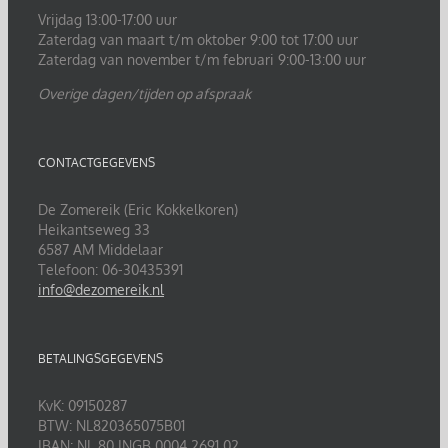
Vrijdag 13:00-17:00 uur
Zaterdag van maart t/m oktober 9:00 tot 17:00 uur
Zaterdag van november t/m februari 9:00-13:00 uur
Overige dagen/tijden op afspraak
CONTACTGEGEVENS
De Zomereik (Eric Kokkelkoren)
Heikantseweg 33
6587 AM Middelaar
Telefoon: 06-30435391
info@dezomereik.nl
BETALINGSGEGEVENS
KvK: 09150287
BTW: NL820365075B01
IBAN: NL 80 INGB 0004 2691 02