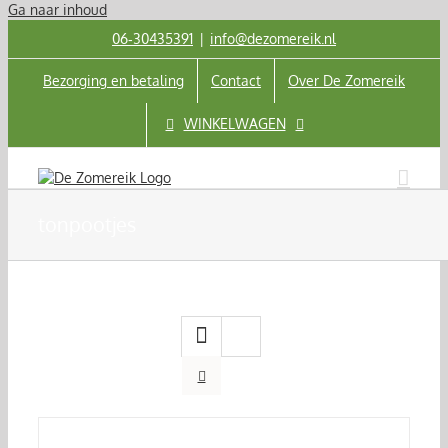
Ga naar inhoud
06‑30435391
|
info@dezomereik.nl
Bezorging en betaling
Contact
Over De Zomereik
WINKELWAGEN
tonpootjes
TOEVOEGEN
AAN
WINKELWAGEN