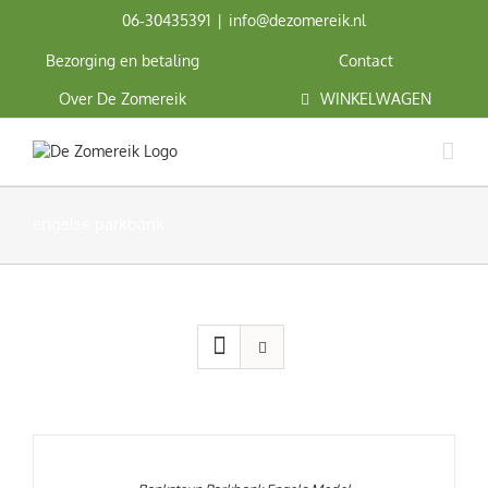
Ga
06‑30435391
|
info@dezomereik.nl
naar
inhoud
Bezorging en betaling
Contact
Over De Zomereik
WINKELWAGEN
engelse parkbank
OPTIES
SELECTEREN
DIT
/
PRODUCT
DETAILS