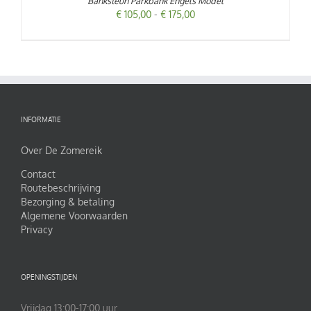
Banksteun Parkbank Engels Model
HEEFT
Prijsklasse:
€
105,00
-
€
175,00
MEERDERE
€ 105,00
VARIATIES.
DEZE
tot
OPTIE
€ 175,00
KAN
GEKOZEN
WORDEN
OP
DE
INFORMATIE
PRODUCTPAGINA
Over De Zomereik
Contact
Routebeschrijving
Bezorging & betaling
Algemene Voorwaarden
Privacy
OPENINGSTIJDEN
Vrijdag 13:00-17:00 uur