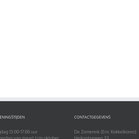
ENINGSTIJDEN
CONTACTGEGEVENS
jdag 13:00-17:00 uur
De Zomereik (Eric Kokkelkoren)
terdag van maart t/m oktober
Heikantseweg 33