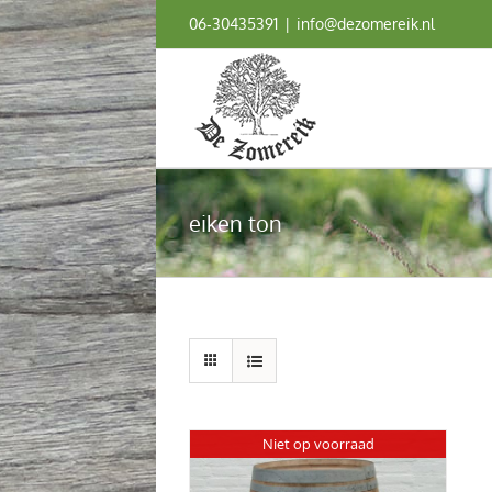
Ga
06‑30435391
|
info@dezomereik.nl
naar
inhoud
eiken ton
Niet op voorraad