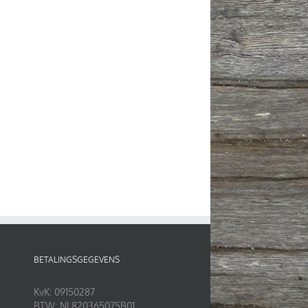
BETALINGSGEGEVENS
KvK: 09150287
BTW: NL820365075B01