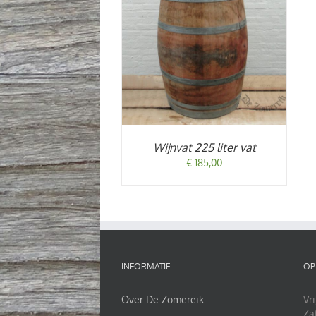
DETAILS
Wijnvat 225 liter vat
€
185,00
INFORMATIE
OP
Over De Zomereik
Vri
Za