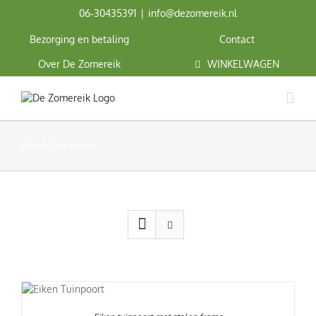
Ga
06‑30435391
|
info@dezomereik.nl
naar
inhoud
Bezorging en betaling
Contact
Over De Zomereik
WINKELWAGEN
Eiken Tuinpoort
REN
UCT