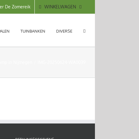
WINKELWAGEN
er De Zomereik
PALEN
TUINBANKEN
DIVERSE
omp in Nijmegen
IMG-20250624-WA0039