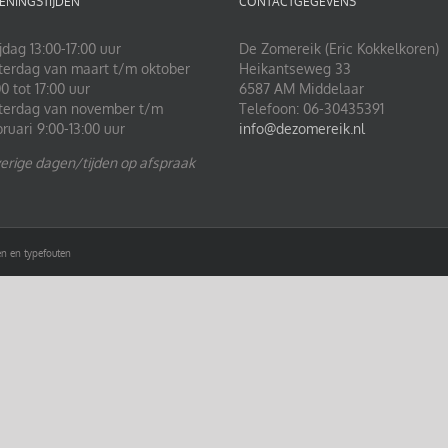
ENINGSTIJDEN
CONTACTGEGEVENS
jdag 13:00-17:00 uur
De Zomereik (Eric Kokkelkoren)
terdag van maart t/m oktober
Heikantseweg 33
0 tot 17:00 uur
6587 AM Middelaar
terdag van november t/m
Telefoon: 06-30435391
bruari 9:00-13:00 uur
info@dezomereik.nl
erige dagen/tijden op afspraak
n en typefouten