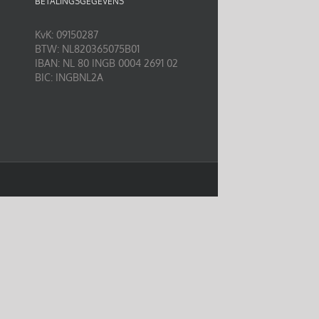
BETALINGSGEGEVENS
KvK: 09150287
BTW: NL820365075B01
IBAN: NL 80 INGB 0004 2691 02
BIC: INGBNL2A