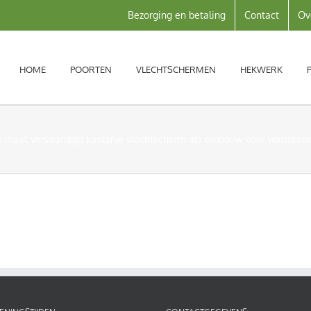
Bezorging en betaling
Contact
Ov
HOME
POORTEN
VLECHTSCHERMEN
HEKWERK
 maat vervaardigd kastanje vlechtscherm als ombouw voor warmtep