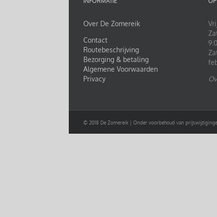
INFORMATIE
OP
Over De Zomereik
Vri
Za
Contact
9:0
Routebeschrijving
Za
Bezorging & betaling
fe
Algemene Voorwaarden
Privacy
Ov
© 2018 De Zomereik | Onder voorbehoud van prijswijziginge