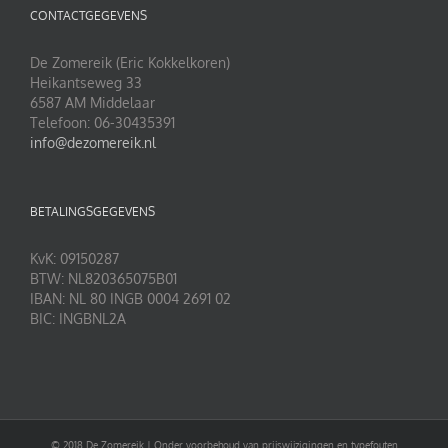
CONTACTGEGEVENS
De Zomereik (Eric Kokkelkoren)
Heikantseweg 33
6587 AM Middelaar
Telefoon: 06-30435391
info@dezomereik.nl
BETALINGSGEGEVENS
KvK: 09150287
BTW: NL820365075B01
IBAN: NL 80 INGB 0004 2691 02
BIC: INGBNL2A
© 2018 De Zomereik | Onder voorbehoud van prijswijzigingen en typefouten