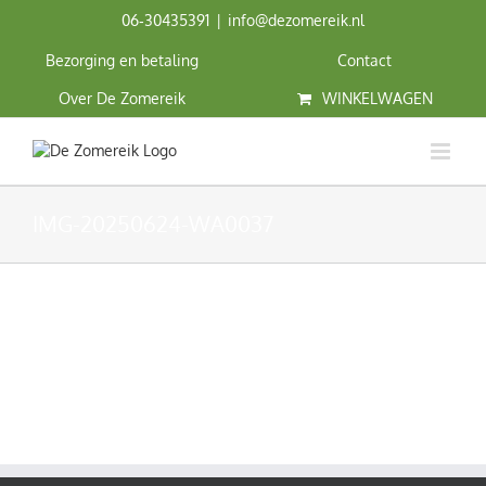
Ga
06‑30435391
|
info@dezomereik.nl
naar
inhoud
Bezorging en betaling
Contact
Over De Zomereik
WINKELWAGEN
IMG-20250624-WA0037