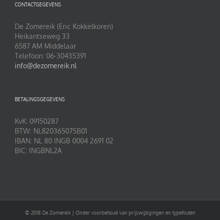
CONTACTGEGEVENS
De Zomereik (Eric Kokkelkoren)
Heikantseweg 33
6587 AM Middelaar
Telefoon: 06-30435391
info@dezomereik.nl
BETALINGSGEGEVENS
KvK: 09150287
BTW: NL820365075B01
IBAN: NL 80 INGB 0004 2691 02
BIC: INGBNL2A
© 2018 De Zomereik | Onder voorbehoud van prijswijzigingen en typefouten