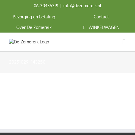
Ga
06‑30435391
|
info@dezomereik.nl
naar
inhoud
Bezorging en betaling
Contact
Over De Zomereik
WINKELWAGEN
20251029_143250