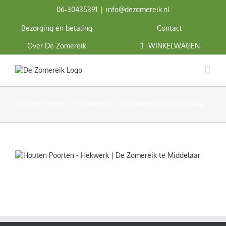
Ga
06‑30435391
|
info@dezomereik.nl
naar
inhoud
Bezorging en betaling
Contact
Over De Zomereik
WINKELWAGEN
Houten Poorten – Hekwerk | De Zomereik te Middelaar