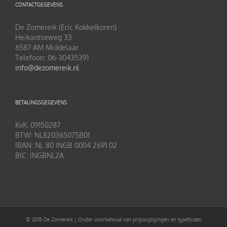
CONTACTGEGEVENS
De Zomereik (Eric Kokkelkoren)
Heikantseweg 33
6587 AM Middelaar
Telefoon: 06-30435391
info@dezomereik.nl
BETALINGSGEGEVENS
KvK: 09150287
BTW: NL820365075B01
IBAN: NL 80 INGB 0004 2691 02
BIC: INGBNL2A
© 2018 De Zomereik | Onder voorbehoud van prijswijzigingen en typefouten