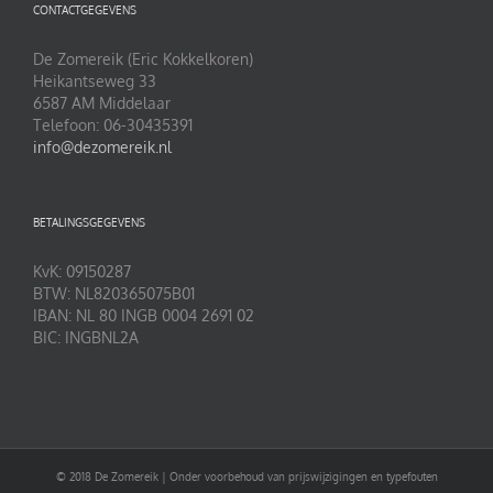
CONTACTGEGEVENS
De Zomereik (Eric Kokkelkoren)
Heikantseweg 33
6587 AM Middelaar
Telefoon: 06-30435391
info@dezomereik.nl
BETALINGSGEGEVENS
KvK: 09150287
BTW: NL820365075B01
IBAN: NL 80 INGB 0004 2691 02
BIC: INGBNL2A
© 2018 De Zomereik | Onder voorbehoud van prijswijzigingen en typefouten