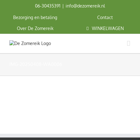
Ga
06‑30435391
|
info@dezomereik.nl
naar
inhoud
Bezorging en betaling
Contact
Over De Zomereik
WINKELWAGEN
IMG-20250408-WA0006