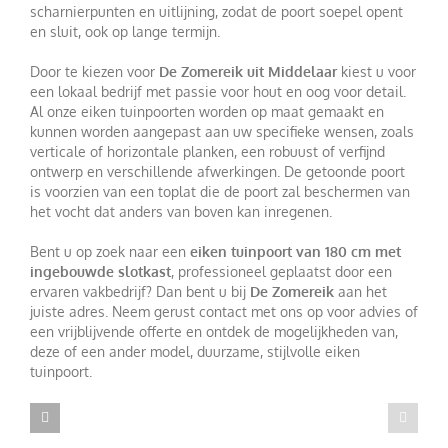
scharnierpunten en uitlijning, zodat de poort soepel opent
en sluit, ook op lange termijn.
Door te kiezen voor
De Zomereik uit Middelaar
kiest u voor
een lokaal bedrijf met passie voor hout en oog voor detail.
Al onze eiken tuinpoorten worden op maat gemaakt en
kunnen worden aangepast aan uw specifieke wensen, zoals
verticale of horizontale planken, een robuust of verfijnd
ontwerp en verschillende afwerkingen. De getoonde poort
is voorzien van een toplat die de poort zal beschermen van
het vocht dat anders van boven kan inregenen.
Bent u op zoek naar een
eiken tuinpoort van 180 cm met
ingebouwde slotkast
, professioneel geplaatst door een
ervaren vakbedrijf? Dan bent u bij
De Zomereik
aan het
juiste adres. Neem gerust contact met ons op voor advies of
een vrijblijvende offerte en ontdek de mogelijkheden van,
deze of een ander model, duurzame, stijlvolle eiken
tuinpoort.