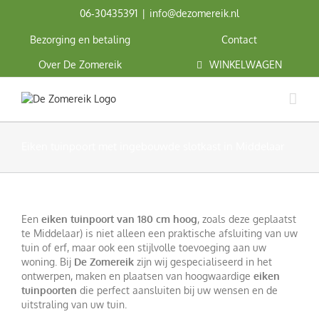
Ga
06‑30435391
|
info@dezomereik.nl
naar
inhoud
Bezorging en betaling
Contact
Over De Zomereik
WINKELWAGEN
Eiken tuinpoort met ingebouwde slotkast in Middelaar
Een
eiken tuinpoort van 180 cm hoog
, zoals deze geplaatst
te Middelaar) is niet alleen een praktische afsluiting van uw
tuin of erf, maar ook een stijlvolle toevoeging aan uw
woning. Bij
De Zomereik
zijn wij gespecialiseerd in het
ontwerpen, maken en plaatsen van hoogwaardige
eiken
tuinpoorten
die perfect aansluiten bij uw wensen en de
uitstraling van uw tuin.