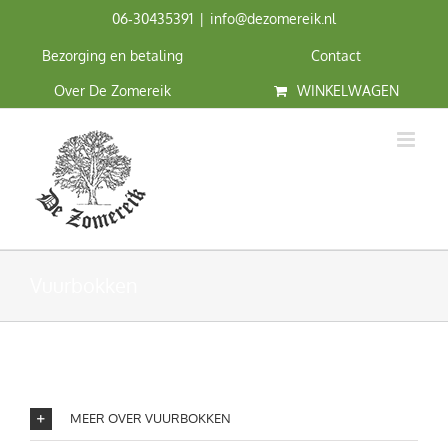
Ga
06‑30435391
|
info@dezomereik.nl
naar
inhoud
Bezorging en betaling
Contact
Over De Zomereik
WINKELWAGEN
Vuurbokken
MEER OVER VUURBOKKEN