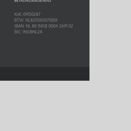
BETALINGSGEGEVENS
KvK: 09150287
BTW: NL820365075B01
IBAN: NL 80 INGB 0004 2691 02
BIC: INGBNL2A