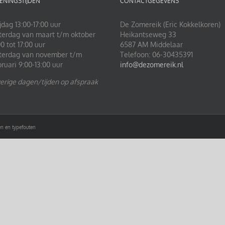
ENINGSTIJDEN
CONTACTGEGEVENS
jdag 13:00-17:00 uur
De Zomereik (Eric Kokkelkoren)
terdag van maart t/m oktober
Heikantseweg 33
0 tot 17:00 uur
6587 AM Middelaar
terdag van november t/m
Telefoon: 06-30435391
bruari 9:00-13:00 uur
info@dezomereik.nl
erige dagen/tijden op afspraak
n en typefouten