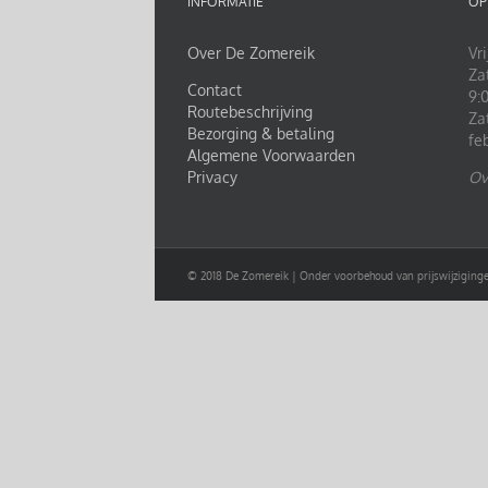
INFORMATIE
OP
Over De Zomereik
Vri
Za
Contact
9:0
Routebeschrijving
Za
Bezorging & betaling
fe
Algemene Voorwaarden
Privacy
Ov
© 2018 De Zomereik | Onder voorbehoud van prijswijziginge