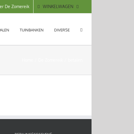
WINKELWAGEN
er De Zomereik
PALEN
TUINBANKEN
DIVERSE
Home
De Zomereik
betalen