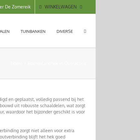
WINKELWAGEN
er De Zomereik
PALEN
TUINBANKEN
DIVERSE
Home
Boerenlandhek in Overasselt
d en geplaatst, volledig passend bij het
ebouwd uit robuuste schaaldelen, wat zorgt
r, waardoor het bijzonder geschikt is voor
rbinding zorgt niet alleen voor extra
outverbinding blijft het hek goed