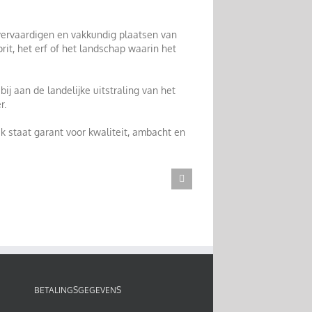
 vervaardigen en vakkundig plaatsen van
rit, het erf of het landschap waarin het
j aan de landelijke uitstraling van het
r.
 staat garant voor kwaliteit, ambacht en
BETALINGSGEGEVENS