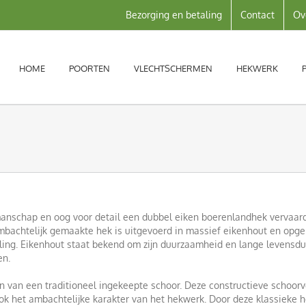
Bezorging en betaling
Contact
Ov
HOME
POORTEN
VLECHTSCHERMEN
HEKWERK
nschap en oog voor detail een dubbel eiken boerenlandhek vervaardig
ambachtelijk gemaakte hek is uitgevoerd in massief eikenhout en opg
aling. Eikenhout staat bekend om zijn duurzaamheid en lange levensduu
en.
 van een traditioneel ingekeepte schoor. Deze constructieve schoorve
ook het ambachtelijke karakter van het hekwerk. Door deze klassieke h