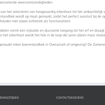
 en wisselende weersomstandigheden.
t: van het selecteren van hoogwaardig eikenhout tot het ambachtelijk
renlandhek wordt op maat gemaakt, zodat het perfect aansluit bij de op
houden met zowel esthetiek als functionaliteit.
elen vormt een stijlvolle en duurzame toegang tot het erf en draagt bi
van het eikenhout wordt het hek in de loop der jaren alleen maar mooie
dgemaakt eiken boerenlandhek in Overasselt of omgeving? De Zomereik
ENINGSTIJDEN
CONTACTGEGEVENS