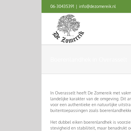
Ga
06‑30435391
|
info@dezomereik.nl
naar
inhoud
Boerenlandhek in Overasselt
In Overasselt heeft De Zomereik met vakma
landelijke karakter van de omgeving. Dit 
voor een authentieke en natuurlijke uitstr
buitentoepassingen zoals boerenlandhekk
Het dubbel eiken boerenlandhek is voorzien
stevigheid en stabiliteit, maar benadrukt 